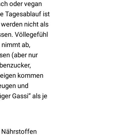
isch oder vegan
e Tagesablauf ist
erden nicht als
sen. Völlegefühl
 nimmt ab,
ssen (aber nur
ubenzucker,
nsteigen kommen
beugen und
ger Gassi“ als je
d Nährstoffen