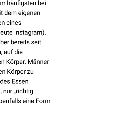
m häufigsten bei
it dem eigenen
en eines
heute Instagram),
er bereits seit
 auf die
ven Körper. Männer
ren Körper zu
ndes Essen
 nur „richtig
benfalls eine Form