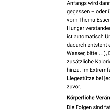
Anfangs wird dann
gegessen – oder ü
vom Thema Essen 
Hunger verstanden
ist automatisch U
dadurch entsteht e
Wasser, bitte …),
zusätzliche Kalor
hinzu. Im Extremfa
Liegestütze bei je
zuvor.
Körperliche Verä
Die Folgen sind fa