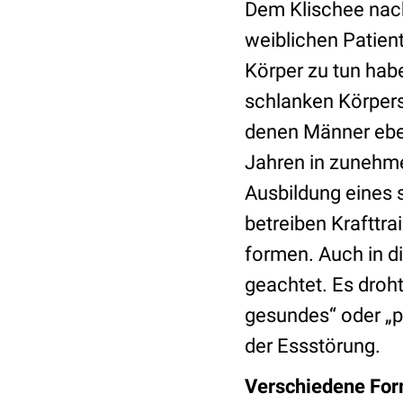
Dem Klischee nach
weiblichen Patie
Körper zu tun hab
schlanken Körpers
denen Männer eben
Jahren in zunehm
Ausbildung eines 
betreiben Krafttra
formen. Auch in d
geachtet. Es droht
gesundes“ oder „p
der Essstörung.
Verschiedene Fo