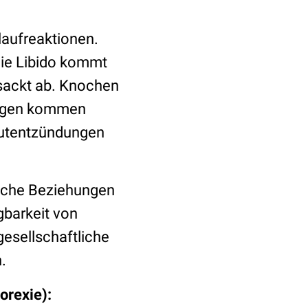
laufreaktionen.
die Libido kommt
 sackt ab. Knochen
rungen kommen
autentzündungen
xische Beziehungen
gbarkeit von
gesellschaftliche
.
orexie):