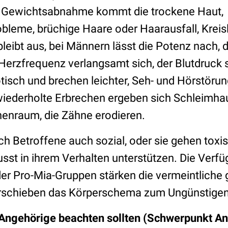
er Gewichtsabnahme kommt die trockene Haut,
bleme, brüchige Haare oder Haarausfall, Kreis
leibt aus, bei Männern lässt die Potenz nach, 
 Herzfrequenz verlangsamt sich, der Blutdruck
tisch und brechen leichter, Seh- und Hörstö
wiederholte Erbrechen ergeben sich Schleimh
enraum, die Zähne erodieren.
ich Betroffene auch sozial, oder sie gehen to
usst in ihrem Verhalten unterstützen. Die Verfü
der Pro-Mia-Gruppen stärken die vermeintliche 
rschieben das Körperschema zum Ungünstigen
Angehörige beachten sollten (Schwerpunkt An