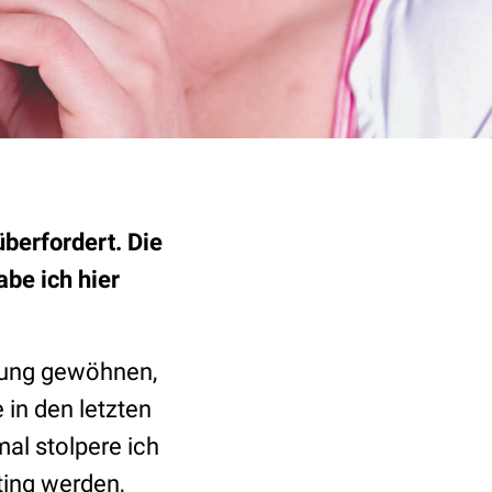
überfordert. Die
abe ich hier
örung gewöhnen,
 in den letzten
al stolpere ich
ting werden,