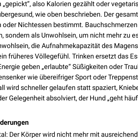
 „gepickt“, also Kalorien gezählt oder vegetar
bergesund, wie oben beschrieben. Der gesamt
oder Nichtessen bestimmt. Bauchschmerzen w
, sondern als Unwohlsein, um nicht mehr zu es
nwohlsein, die Aufnahmekapazität des Magens
in früheres Völlegefühl. Trinken ersetzt das E
 Energie geben „erlaubte“ Süßigkeiten oder Tra
iensenker wie übereifriger Sport oder Treppe
ll wird schneller gelaufen statt spaziert, Knie
der Gelegenheit absolviert, der Hund „geht häufi
nderungen
tal: Der Körper wird nicht mehr mit ausreichen