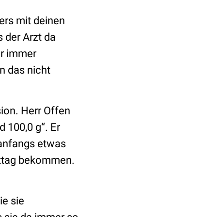
ers mit deinen
 der Arzt da
er immer
n das nicht
sion. Herr Offen
 100,0 g“. Er
 anfangs etwas
mittag bekommen.
ie sie