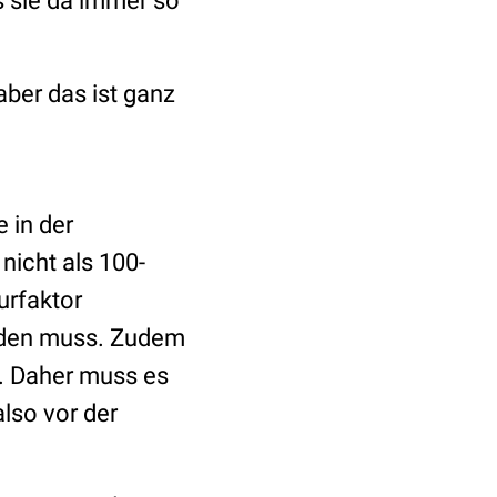
 sie da immer so
aber das ist ganz
e in der
 nicht als 100-
rfaktor
erden muss. Zudem
g. Daher muss es
lso vor der