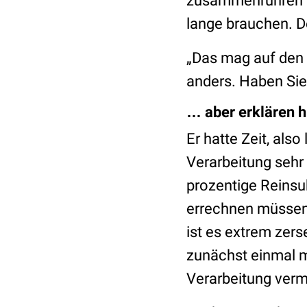
zusammenrühren mü
lange brauchen. De
„Das mag auf den e
anders. Haben Sie 
… aber erklären hi
Er hatte Zeit, also 
Verarbeitung sehr d
prozentige Reins
errechnen müssen
ist es extrem zer
zunächst einmal m
Verarbeitung ver