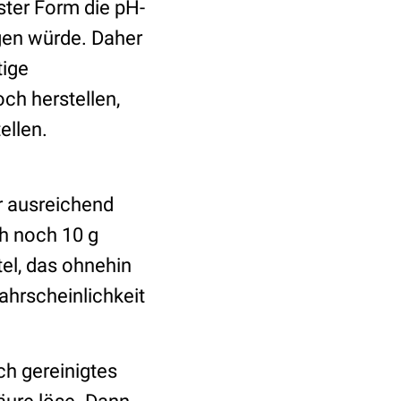
ster Form die pH-
igen würde. Daher
tige
ch herstellen,
ellen.
hr ausreichend
ch noch 10 g
el, das ohnehin
ahrscheinlichkeit
ch gereinigtes