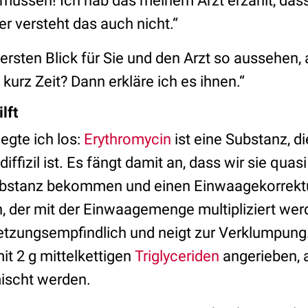
ssen! Ich hab das meinem Arzt erzählt, dass
r versteht das auch nicht.“
rsten Blick für Sie und den Arzt so aussehen, 
kurz Zeit? Dann erkläre ich es ihnen.“
lft
legte ich los:
Erythromycin
ist eine Substanz, di
iffizil ist. Es fängt damit an, dass wir sie quasi
ubstanz bekommen und einen Einwaagekorrektu
, der mit der Einwaagemenge multipliziert w
setzungsempfindlich und neigt zur Verklumpun
it 2 g mittelkettigen
Triglyceriden
angerieben, a
mischt werden.