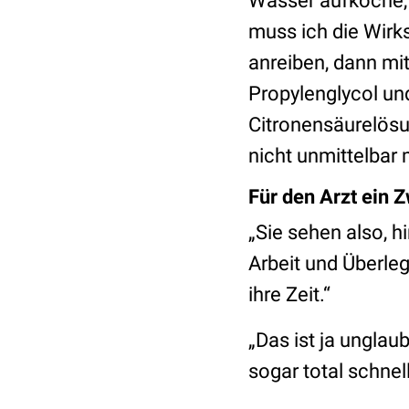
Wasser aufkoche, 
muss ich die Wirk
anreiben, dann m
Propylenglycol un
Citronensäurelösun
nicht unmittelbar
Für den Arzt ein Z
„Sie sehen also, h
Arbeit und Überleg
ihre Zeit.“
„Das ist ja unglau
sogar total schnel