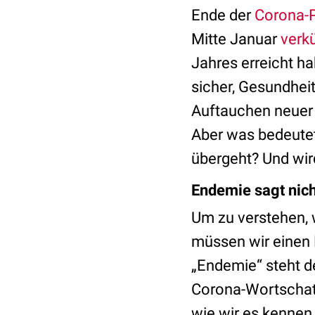
Ende der
Corona-
Mitte Januar
verk
Jahres erreicht ha
sicher, Gesundheit
Auftauchen neuer 
Aber was bedeutet
übergeht? Und wird
Endemie sagt nich
Um zu verstehen,
müssen wir einen 
„Endemie“ steht d
Corona-Wortschatz
wie wir es kennen