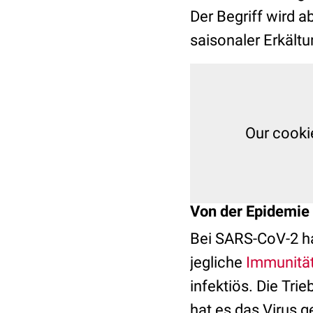
Der Begriff wird a
saisonaler Erkält
Our cooki
Von der Epidemie
Bei SARS-CoV-2 ha
jegliche
Immunitä
infektiös. Die Tri
hat es das Virus g