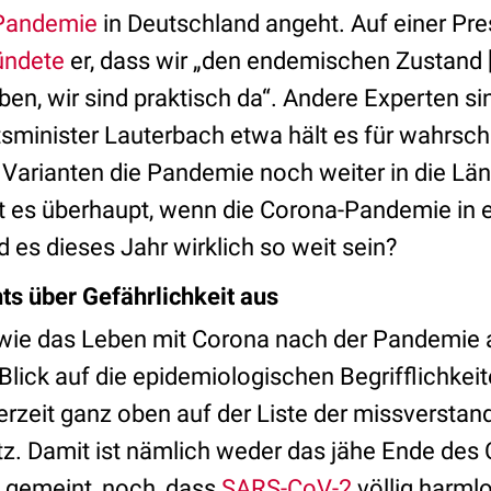
Pandemie
in Deutschland angeht. Auf einer Pr
ündete
er, dass wir „den endemischen Zustand [.
ben, wir sind praktisch da“. Andere Experten si
sminister Lauterbach etwa hält es für wahrsch
Varianten die Pandemie noch weiter in die Län
 es überhaupt, wenn die Corona-Pandemie in 
 es dieses Jahr wirklich so weit sein?
ts über Gefährlichkeit aus
 wie das Leben mit Corona nach der Pandemie 
Blick auf die epidemiologischen Begrifflichkei
erzeit ganz oben auf der Liste der missverstan
. Damit ist nämlich weder das jähe Ende des 
, gemeint, noch, dass
SARS-CoV-2
völlig harml