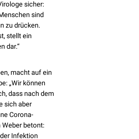
irologe sicher:
e Menschen sind
on zu drücken.
 stellt ein
n dar.“
hen, macht auf ein
e: „Wir können
lich, dass nach dem
e sich aber
ine Corona-
h Weber betont:
der Infektion