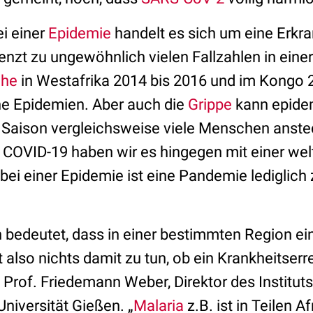
ei einer
Epidemie
handelt es sich um eine Erkran
nzt zu ungewöhnlich vielen Fallzahlen in einer
che
in Westafrika 2014 bis 2016 und im Kongo 2
che Epidemien. Aber auch die
Grippe
kann epidem
r Saison vergleichsweise viele Menschen anst
i COVID-19 haben wir es hingegen mit einer we
 bei einer Epidemie ist eine Pandemie lediglich 
bedeutet, dass in einer bestimmten Region ein
at also nichts damit zu tun, ob ein Krankheitserr
t Prof. Friedemann Weber, Direktor des Instituts
Universität Gießen. „
Malaria
z.B. ist in Teilen 