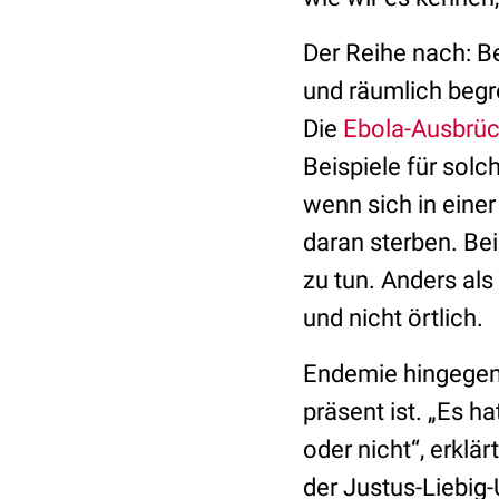
Der Reihe nach: B
und räumlich begre
Die
Ebola-Ausbrü
Beispiele für sol
wenn sich in eine
daran sterben. Be
zu tun. Anders als
und nicht örtlich.
Endemie hingegen 
präsent ist. „Es h
oder nicht“, erklär
der Justus-Liebig-