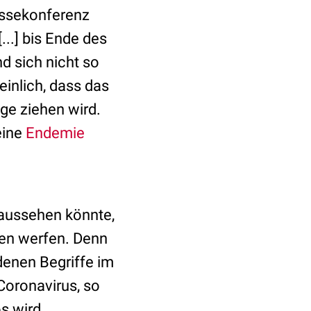
essekonferenz
..] bis Ende des
nd sich nicht so
einlich, dass das
ge ziehen wird.
eine
Endemie
aussehen könnte,
ten werfen. Denn
denen Begriffe im
Coronavirus, so
os wird.