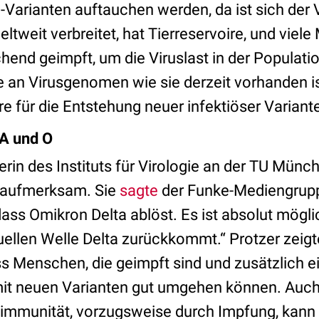
Varianten auftauchen werden, da ist sich der V
ltweit verbreitet, hat Tierreservoire, und viel
hend geimpft, um die Viruslast in der Populati
an Virusgenomen wie sie derzeit vorhanden ist,
 für die Entstehung neuer infektiöser Variante
 A und O
iterin des Instituts für Virologie an der TU Münc
 aufmerksam. Sie
sagte
der Funke-Mediengrupp
 dass Omikron Delta ablöst. Es ist absolut mög
uellen Welle Delta zurückkommt.“ Protzer zeigt
ss Menschen, die geimpft sind und zusätzlich e
 mit neuen Varianten gut umgehen können. Auc
dimmunität, vorzugsweise durch Impfung, kann 