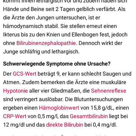
kommt ihnen lethargisch vor und zudem haben sich
Hände und Beine seit 2 Tagen gelblich verfärbt. Als
die Ärzte den Jungen untersuchen, ist er
hämodynamisch stabil. Sie stellen erneut einen
Ikterus bis zu den Knien und Ellenbogen fest, jedoch
ohne
Bilirubinenzephalopathie
. Dennoch wirkt der
Junge schläfrig und lethargisch.
Schwerwiegende Symptome ohne Ursache?
Der
GCS-Wert
beträgt 9, er kann schlecht Saugen und
Atmen. Zudem bemerken die Ärzte eine muskuläre
Hypotonie
aller vier Gliedmaßen, die
Sehnenreflexe
sind verringert auslösbar. Die Blutuntersuchungen
ergeben einen
Hämoglobinwert
von 15,8 g/dL, einen
CRP-Wert
von 0,5 mg/l, das
Gesamtbilirubin
liegt bei
12 mg/dl und das
direkte Bilirubin
bei 0,4 mg/dl.