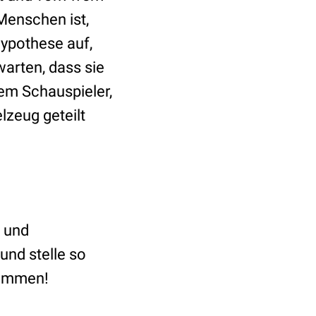
Menschen ist,
Hypothese auf,
arten, dass sie
dem Schauspieler,
lzeug geteilt
 und
und stelle so
sammen!