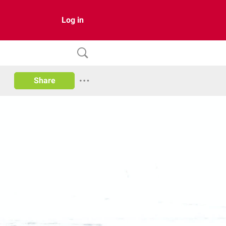
Log in
Share