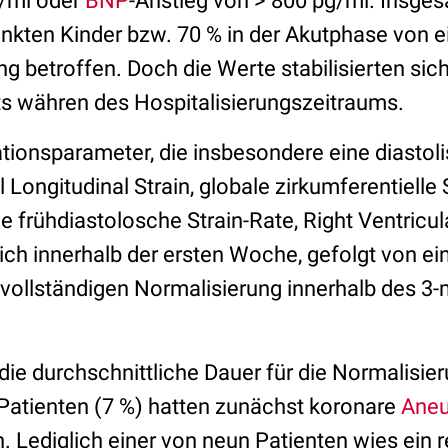
g/ml oder
BNP
-Anstieg von > 800 pg/ml. Insge
ankten Kinder bzw. 70 % in der Akutphase von e
 betroffen. Doch die Werte stabilisierten sic
ts währen des Hospitalisierungszeitraums.
tionsparameter, die insbesondere eine diastol
 Longitudinal Strain, globale zirkumferentielle St
le frühdiastolosche Strain-Rate, Right Ventricul
ich innerhalb der ersten Woche, gefolgt von ei
 vollständigen Normalisierung innerhalb des 3
die durchschnittliche Dauer für die Normalisie
 Patienten (7 %) hatten zunächst koronare
Ane
n. Lediglich einer von neun Patienten wies ein 