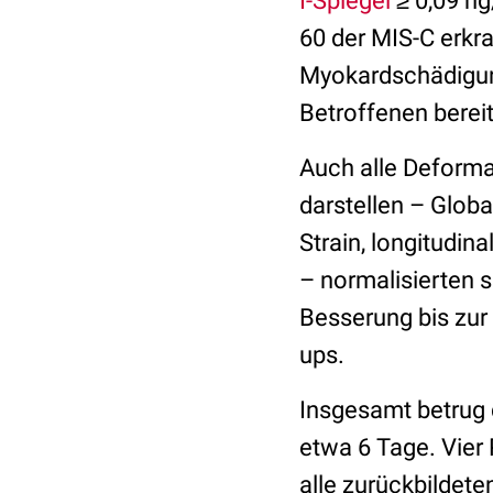
I-Spiegel
≥ 0,09 n
60 der MIS-C erkr
Myokardschädigung
Betroffenen berei
Auch alle Deforma
darstellen – Global
Strain, longitudina
– normalisierten s
Besserung bis zur
ups.
Insgesamt betrug 
etwa 6 Tage. Vier
alle zurückbildete