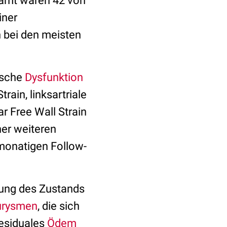
samt waren 42 von
iner
h bei den meisten
ische
Dysfunktion
rain, linksartriale
ar Free Wall Strain
ner weiteren
-monatigen Follow-
rung des Zustands
urysmen
, die sich
residuales
Ödem