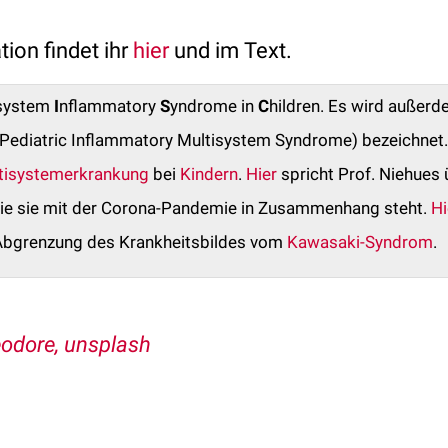
tion findet ihr
hier
und im Text.
isystem
I
nflammatory
S
yndrome in
C
hildren. Es wird außerd
Pediatric Inflammatory Multisystem Syndrome) bezeichnet.
tisystemerkrankung
bei
Kindern
.
Hier
spricht Prof. Niehues 
ie sie mit der Corona-Pandemie in Zusammenhang steht.
Hi
 Abgrenzung des Krankheitsbildes vom
Kawasaki-Syndrom
.
odore, unsplash