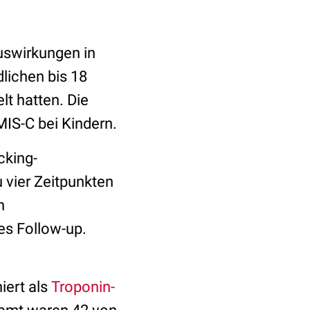
uswirkungen in
lichen bis 18
lt hatten. Die
MIS-C bei Kindern.
cking-
vier Zeitpunkten
n
es Follow-up.
iert als
Troponin-