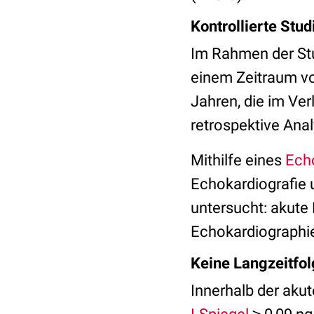
Kontrollierte Stud
Im Rahmen der Stu
einem Zeitraum vo
Jahren, die im Ver
retrospektive Ana
Mithilfe eines
Ech
Echokardiografie 
untersucht: akute
Echokardiographie
Keine Langzeitfo
Innerhalb der aku