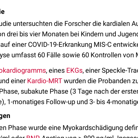
ie
die untersuchten die Forscher die kardialen A
n drei bis vier Monaten bei Kindern und Jugend
lauf einer COVID-19-Erkrankung MIS-C entwicke
lyse umfasst 60 Fälle sowie 60 Kontrollen von 
okardiogramms
, eines
EKGs
, einer Speckle-Tra
und einer
Kardio-MRT
wurden die Probanden zu 
 Phase, subakute Phase (3 Tage nach der erste
), 1-monatiges Follow-up und 3- bis 4-monatig
lgen
ten Phase wurde eine Myokardschädigung defin