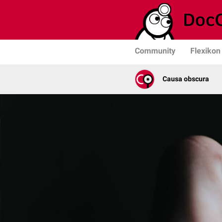
Community
Flexikon
Causa obscura