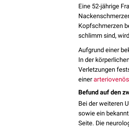
Eine 52-jährige F
Nackenschmerzen b
Kopfschmerzen bes
schlimm sind, wir
Aufgrund einer b
In der körperlich
Verletzungen fests
einer
arteriovenö
Befund auf den zw
Bei der weiteren 
sowie ein bekann
Seite. Die neurol