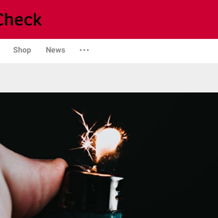
Shop
News