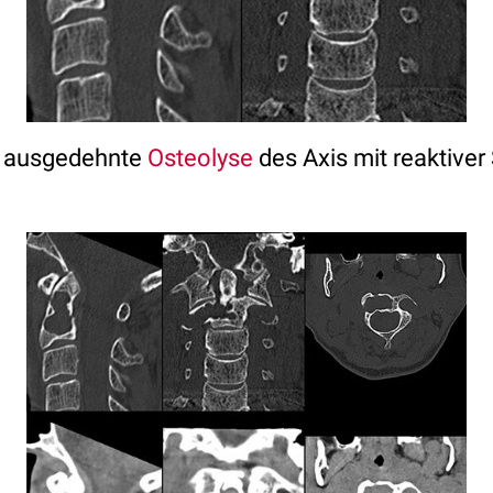
ne ausgedehnte
Osteolyse
des Axis mit reaktiver