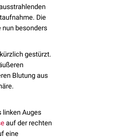
 ausstrahlenden
otaufnahme. Die
e nun besonders
 kürzlich gestürzt.
 äußeren
eren Blutung aus
häre.
 linken Auges
se
auf der rechten
f eine