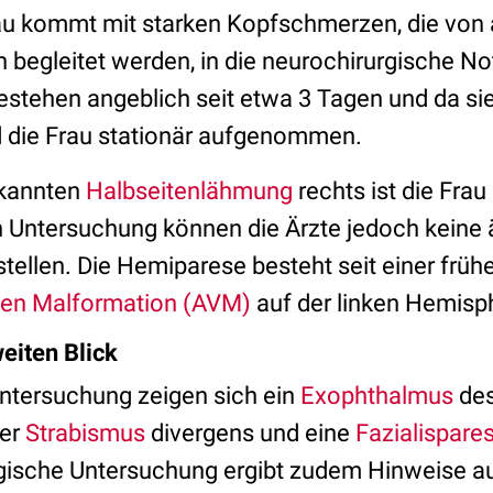
rau kommt mit starken Kopfschmerzen, die von
egleitet werden, in die neurochirurgische N
tehen angeblich seit etwa 3 Tagen und da si
d die Frau stationär aufgenommen.
ekannten
Halbseitenlähmung
rechts ist die Frau
en Untersuchung können die Ärzte jedoch keine
tellen. Die Hemiparese besteht seit einer früh
sen Malformation (AVM)
auf der linken Hemisp
eiten Blick
Untersuchung zeigen sich ein
Exophthalmus
des
ter
Strabismus
divergens und eine
Fazialispare
ogische Untersuchung ergibt zudem Hinweise au