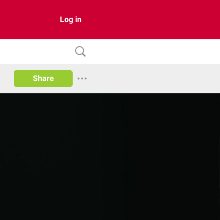
Log in
Share