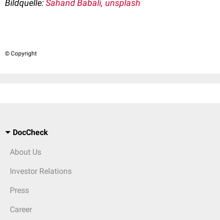
Bildquelle:
Sahand Babali, unsplash
© Copyright
DocCheck
About Us
Investor Relations
Press
Career