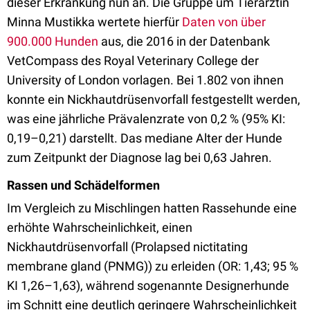
dieser Erkrankung nun an. Die Gruppe um Tierärztin
Minna Mustikka wertete hierfür
Daten von über
900.000 Hunden
aus, die 2016 in der Datenbank
VetCompass des Royal Veterinary College der
University of London vorlagen. Bei 1.802 von ihnen
konnte ein Nickhautdrüsenvorfall festgestellt werden,
was eine jährliche Prävalenzrate von 0,2 % (95% KI:
0,19–0,21) darstellt. Das mediane Alter der Hunde
zum Zeitpunkt der Diagnose lag bei 0,63 Jahren.
Rassen und Schädelformen
Im Vergleich zu Mischlingen hatten Rassehunde eine
erhöhte Wahrscheinlichkeit, einen
Nickhautdrüsenvorfall (Prolapsed nictitating
membrane gland (PNMG)) zu erleiden (OR: 1,43; 95 %
KI 1,26–1,63), während sogenannte Designerhunde
im Schnitt eine deutlich geringere Wahrscheinlichkeit