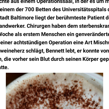
ichte aus einem Operationssaal, in der es um 
 einem der 700 Betten des Universitätsspitals 
adt Baltimore liegt der berühmteste Patient d
 Handwerker. Chirurgen haben dem sterbenskr
r Woche als erstem Menschen ein genveränder
n einer achtstündigen Operation eine Art Misc
eineherz schlägt, Bennett lebt, er konnte vo
 die vorher sein Blut durch seinen Körper ge
tte.