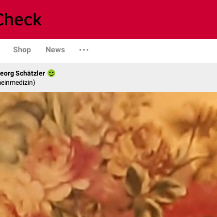
Shop
News
eorg Schätzler
emeinmedizin)