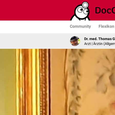
Community
Flexikon
Dr. med. Thomas G
Arzt | Ärztin (Allg