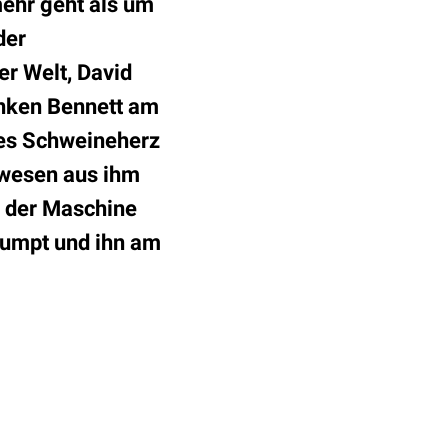
mehr geht als um
der
er Welt, David
anken Bennett am
tes Schweineherz
hwesen aus ihm
n der Maschine
pumpt und ihn am