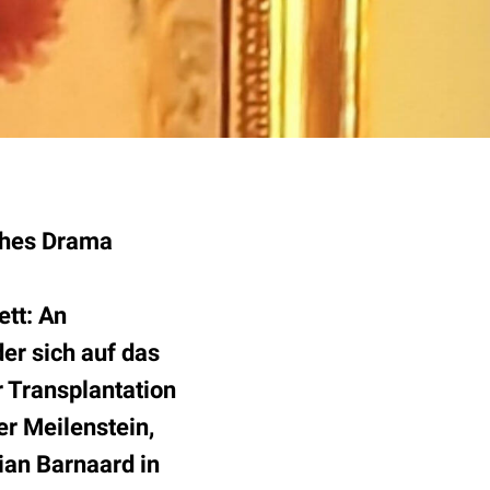
ches Drama
tt: An
er sich auf das
 Transplantation
r Meilenstein,
ian Barnaard in