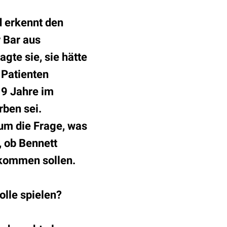
d erkennt den
 Bar aus
gte sie, sie hätte
 Patienten
19 Jahre im
rben sei.
 um die Frage, was
, ob Bennett
ekommen sollen.
olle spielen?