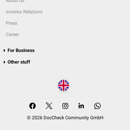
About Us
Investor Relations
Press
Career
For Business
Other stuff
© 2026 DocCheck Community GmbH