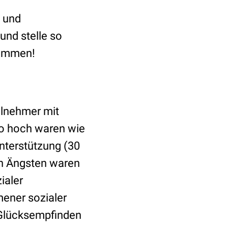
 und
und stelle so
sammen!
ilnehmer mit
so hoch waren wie
nterstützung (30
on Ängsten waren
ialer
mener sozialer
r Glücksempfinden