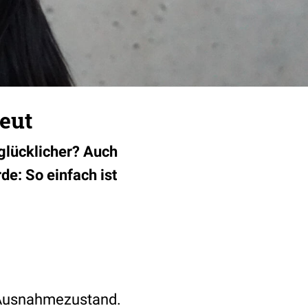
eut
glücklicher? Auch
e: So einfach ist
n Ausnahmezustand.