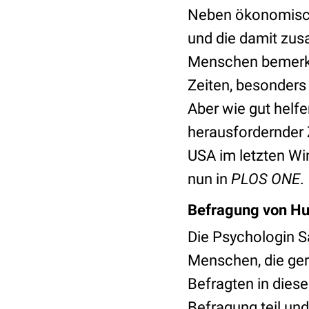
Neben ökonomisch
und die damit zu
Menschen bemerkba
Zeiten, besonders
Aber wie gut helf
herausfordernder 
USA im letzten Win
nun in
PLOS ONE
.
Befragung von H
Die Psychologin
S
Menschen, die ger
Befragten in dies
Befragung teil un