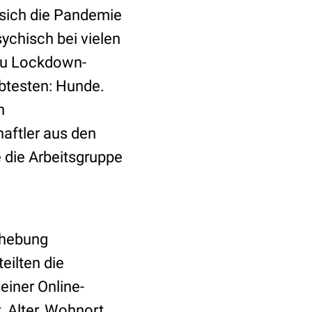
sich die Pandemie
hisch bei vielen
 zu Lockdown-
ebtesten: Hunde.
h
aftler aus den
e die Arbeitsgruppe
Erhebung
eilten die
einer Online-
, Alter, Wohnort