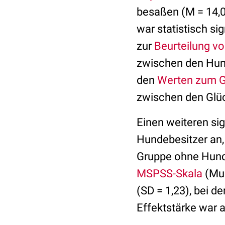
besaßen (M = 14,0
war statistisch si
zur
Beurteilung v
zwischen den Hun
den
Werten zum G
zwischen den Glü
Einen weiteren si
Hundebesitzer an, 
Gruppe ohne Hund.
MSPSS-Skala
(Mul
(SD = 1,23), bei d
Effektstärke war a