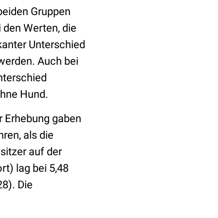
 beiden Gruppen
i den Werten, die
kanter Unterschied
 werden. Auch bei
nterschied
ohne Hund.
er Erhebung gaben
ren, als die
itzer auf der
t) lag bei 5,48
28). Die