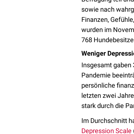
sowie nach wahrg
Finanzen, Gefühl
wurden im Novemb
768 Hundebesitze
Weniger Depressio
Insgesamt gaben 3
Pandemie beeinträ
persönliche finanz
letzten zwei Jahre
stark durch die P
Im Durchschnitt h
Depression Scale