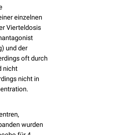
e
einer einzelnen
er Vierteldosis
mantagonist
g) und der
erdings oft durch
 nicht
rdings nicht in
entration.
entren,
obanden wurden
acebo für 4