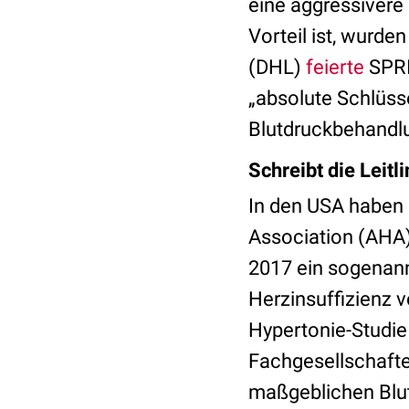
eine aggressivere
Vorteil ist, wurd
(DHL)
feierte
SPRI
„absolute Schlüss
Blutdruckbehandl
Schreibt die Leitl
In den USA haben 
Association (AHA)
2017 ein sogenan
Herzinsuffizienz 
Hypertonie-Studie 
Fachgesellschafte
maßgeblichen Blut