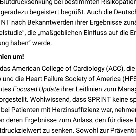
 Blutdrucksenkung bei bestimmten Risikopatien
en geradezu begeistert begrüßt. Auch die Deuts
NT nach Bekanntwerden ihrer Ergebnisse zunä
elstudie“, die „maßgeblichen Einfluss auf die 
ung haben“ werde.
inien um!
das American College of Cardiology (ACC), di
 und die Heart Failure Society of America (HFS
ntes
Focused Update
ihrer Leitlinien zum Man
vorgestellt. Wohlwissend, dass SPRINT keine sp
bei Patienten mit Herzinsuffizienz war, nehmen
n deren Ergebnisse zum Anlass, den für diese
druckzielwert zu senken. Sowohl zur Präventi