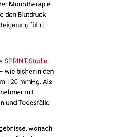
iner Monotherapie
ie den Blutdruck
teigerung führt
ie
SPRINT-Studie
 wie bisher in den
ern 120 mmHg. Als
lnehmer mit
en und Todesfälle
rgebnisse, wonach