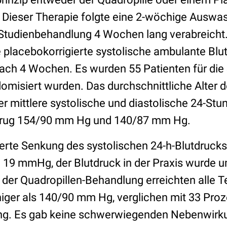
 Dieser Therapie folgte eine 2-wöchige Auswa
Studienbehandlung 4 Wochen lang verabreicht.
 placebokorrigierte systolische ambulante Bl
ach 4 Wochen. Es wurden 55 Patienten für die 
omisiert wurden. Das durchschnittliche Alter 
er mittlere systolische und diastolische 24-St
trug 154/90 mm Hg und 140/87 mm Hg.
ierte Senkung des systolischen 24-h-Blutdrucks
g 19 mmHg, der Blutdruck in der Praxis wurd
der Quadropillen-Behandlung erreichten alle T
iger als 140/90 mm Hg, verglichen mit 33 Pro
g. Es gab keine schwerwiegenden Nebenwirku