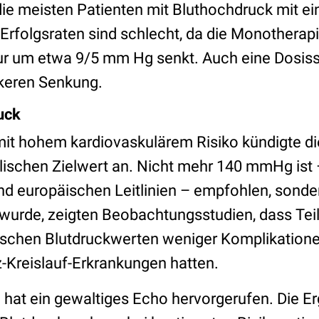
ie meisten Patienten mit Bluthochdruck mit e
 Erfolgsraten sind schlecht, da die Monotherap
ur um etwa 9/5 mm Hg senkt. Auch eine Dosiss
ärkeren Senkung.
ruck
mit hohem kardiovaskulärem Risiko kündigte d
lischen Zielwert an. Nicht mehr 140 mmHg ist –
d europäischen Leitlinien – empfohlen, sond
wurde, zeigten Beobachtungsstudien, dass Tei
lischen Blutdruckwerten weniger Komplikation
-Kreislauf-Erkrankungen hatten.
 hat ein gewaltiges Echo hervorgerufen. Die E