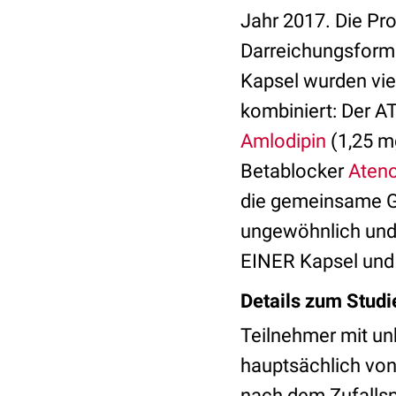
Jahr 2017. Die Pr
Darreichungsform 
Kapsel wurden vier
kombiniert: Der A
Amlodipin
(1,25 m
Betablocker
Ateno
die gemeinsame Ga
ungewöhnlich und
EINER Kapsel und 
Details zum Stud
Teilnehmer mit un
hauptsächlich vo
nach dem Zufallsp