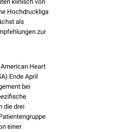
ten klinisch von
che Hochdruckliga
chst als
Empfehlungen zur
e American Heart
A) Ende April
agement bei
ezifische
 die drei
 Patientengruppe
on einer