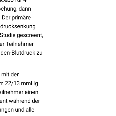
schung, dann
 Der primäre
utdrucksenkung
Studie gescreent,
der Teilnehmer
unden-Blutdruck zu
 mit der
e um 22/13 mmHg
eilnehmer einen
zent während der
ngen und alle