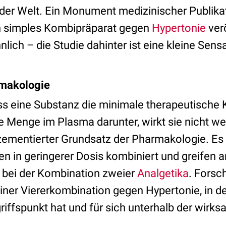
 der Welt. Ein Monument medizinischer Publika
ein simples Kombipräparat gegen
Hypertonie
verö
ich – die Studie dahinter ist eine kleine Sensa
rmakologie
s eine Substanz die minimale therapeutische 
ie Menge im Plasma darunter, wirkt sie nicht we
n zementierter Grundsatz der Pharmakologie. Es
en in geringerer Dosis kombiniert und greifen 
e bei der Kombination zweier
Analgetika
. Forsc
einer Viererkombination gegen Hypertonie, in de
iffspunkt hat und für sich unterhalb der wirks