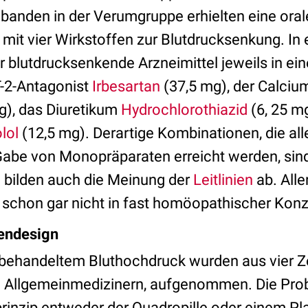
obanden in der Verumgruppe erhielten eine oral
mit vier Wirkstoffen zur Blutdrucksenkung. In 
 blutdrucksenkende Arzneimittel jeweils in ein
T-2-Antagonist
Irbesartan
(37,5 mg), der Calciu
g), das Diuretikum
Hydrochlorothiazid
(6, 25 m
lol
(12,5 mg). Derartige Kombinationen, die all
be von Monopräparaten erreicht werden, sind
 bilden auch die Meinung der
Leitlinien
ab. Alle
schon gar nicht in fast homöopathischer Konz
iendesign
behandeltem Bluthochdruck wurden aus vier Z
n Allgemeinmedizinern, aufgenommen. Die Pr
rinzip entweder der Quadropille oder einem Pl