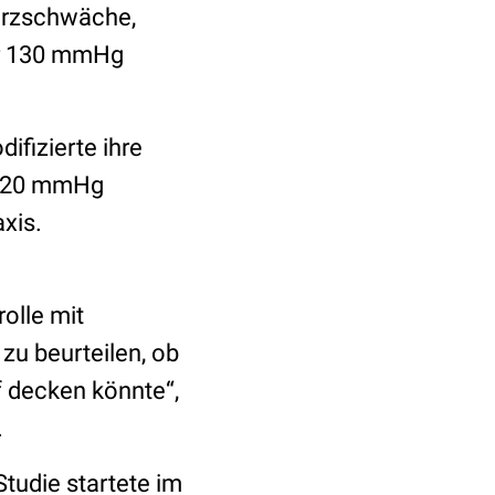
Herzschwäche,
ter 130 mmHg
ifizierte ihre
r 120 mmHg
xis.
olle mit
 zu beurteilen, ob
f decken könnte“,
.
Studie startete im