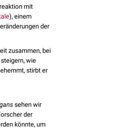
reaktion mit
kale
), einem
Veränderungen der
keit zusammen, bei
steigern, wie
ehemmt, stirbt er
egans
sehen wir
Forscher der
erden könnte, um