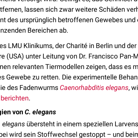
fernen, lassen sich zwar weitere Schäden ver
nt des ursprünglich betroffenen Gewebes und
renzenden Bereichen ab.
s LMU Klinikums, der Charité in Berlin und der 
re (USA) unter Leitung von Dr. Francisco Pan-
enen relevanten Tiermodellen zeigen, dass es m
es Gewebe zu retten. Die experimentelle Behand
gie des Fadenwurms
Caenorhabditis elegans
, w
berichten
.
gien von
C. elegans
. elegans
übersteht in einem speziellen Larven
ei wird sein Stoffwechsel gestoppt – und bei