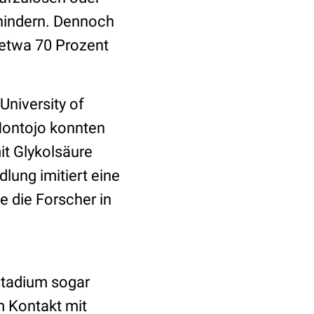
hindern. Dennoch
 etwa 70 Prozent
University of
Montojo konnten
it Glykolsäure
lung imitiert eine
ie die Forscher in
stadium sogar
m Kontakt mit