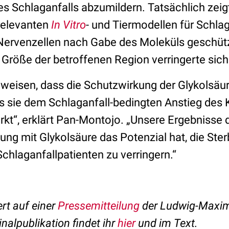
s Schlaganfalls abzumildern. Tatsächlich zei
relevanten
In Vitro
- und Tiermodellen für Schlag
 Nervenzellen nach Gabe des Moleküls geschüt
 Größe der betroffenen Region verringerte sic
weisen, dass die Schutzwirkung der Glykolsäu
ss sie dem Schlaganfall-bedingten Anstieg des 
kt“, erklärt Pan-Montojo. „Unsere Ergebnisse d
ng mit Glykolsäure das Potenzial hat, die Ster
chlaganfallpatienten zu verringern.“
ert auf einer
Pressemitteilung
der Ludwig-Maximi
nalpublikation findet ihr
hier
und im Text.