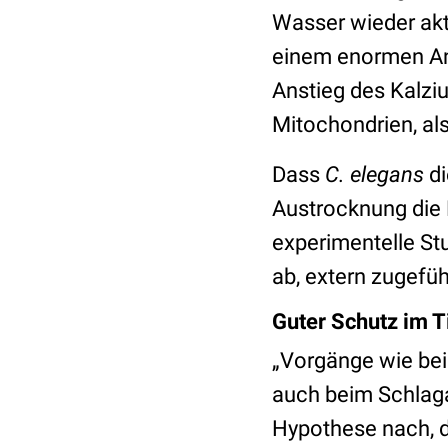
Wasser wieder akti
einem enormen Ans
Anstieg des Kalzi
Mitochondrien, als
Dass
C. elegans
d
Austrocknung die P
experimentelle Stu
ab, extern zugefü
Guter Schutz im T
„Vorgänge wie be
auch beim Schlaga
Hypothese nach, d