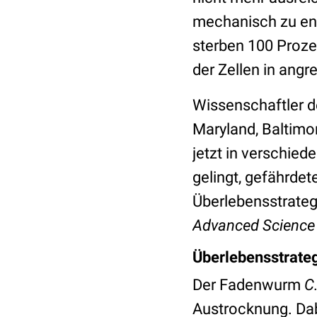
mechanisch zu ent
sterben 100 Proze
der Zellen in ang
Wissenschaftler de
Maryland, Baltimo
jetzt in verschied
gelingt, gefährdet
Überlebensstrate
Advanced Science
Überlebensstrate
Der Fadenwurm
C
Austrocknung. Dab