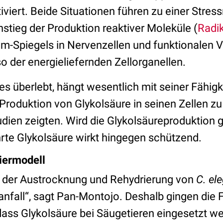
viert. Beide Situationen führen zu einer Stress
tieg der Produktion reaktiver Moleküle (
Radi
um-Spiegels in Nervenzellen und funktionalen 
o der energieliefernden Zellorganellen.
ies überlebt, hängt wesentlich mit seiner Fähig
roduktion von Glykolsäure in seinen Zellen zu 
dien zeigten. Wird die Glykolsäureproduktion g
hrte Glykolsäure wirkt hingegen schützend.
iermodell
i der Austrocknung und Rehydrierung von
C. el
nfall“, sagt Pan-Montojo. Deshalb gingen die 
ass Glykolsäure bei Säugetieren eingesetzt w