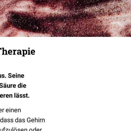
Therapie
us. Seine
 Säure die
eren lässt.
er einen
odass das Gehirn
aufzulösen oder