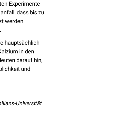
gten Experimente
anfall, dass bis zu
zt werden
h.
re hauptsächlich
Kalzium in den
euten darauf hin,
blichkeit und
lians-Universität