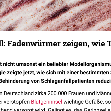
ll: Fadenwürmer zeigen, wie 
 nicht umsonst ein beliebter Modellorganism
ie zeigte jetzt, wie sich mit einer bestimmten
 Behinderung von Schlaganfallpatienten reduzi
 in Deutschland zirka 200.000 Frauen und Männ
ei verstopfen
Blutgerinnsel
wichtige Gefäße, s
hend versorgt wird. Gelingt es, das Gerinnsel 