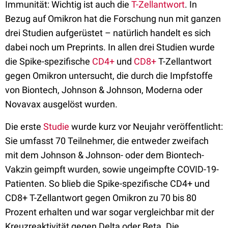
Immunität: Wichtig ist auch die
T-Zellantwort
. In
Bezug auf Omikron hat die Forschung nun mit ganzen
drei Studien aufgerüstet – natürlich handelt es sich
dabei noch um Preprints. In allen drei Studien wurde
die Spike-spezifische
CD4+
und
CD8+
T-Zellantwort
gegen Omikron untersucht, die durch die Impfstoffe
von Biontech, Johnson & Johnson, Moderna oder
Novavax ausgelöst wurden.
Die erste
Studie
wurde kurz vor Neujahr veröffentlicht:
Sie umfasst 70 Teilnehmer, die entweder zweifach
mit dem Johnson & Johnson- oder dem Biontech-
Vakzin geimpft wurden, sowie ungeimpfte COVID-19-
Patienten. So blieb die Spike-spezifische CD4+ und
CD8+ T-Zellantwort gegen Omikron zu 70 bis 80
Prozent erhalten und war sogar vergleichbar mit der
Kreuzreaktivität gegen Delta oder Beta. Die