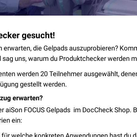
ecker gesucht!
m erwarten, die Gelpads auszuprobieren? Komm
d sag uns, warum du Produktchecker werden m
senten werden 20 Teilnehmer ausgewählt, dene
fügung gestellt werden.
nzug erwarten?
er aiSon FOCUS Gelpads im DocCheck Shop. Bi
ien ein:
d für welche konkreten Anwendungen hast du 