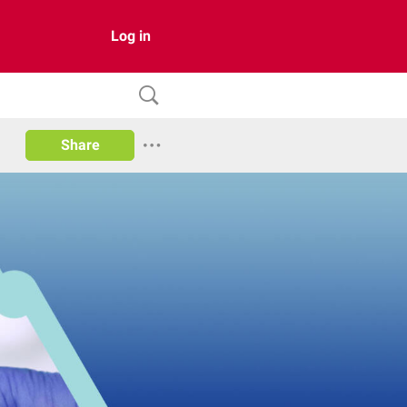
Log in
Share