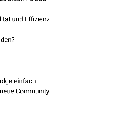
tät und Effizienz
nden?
Folge einfach
r neue Community