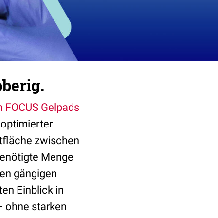
berig.
n FOCUS Gelpads
optimierter
ktfläche zwischen
 benötigte Menge
llen gängigen
en Einblick in
– ohne starken