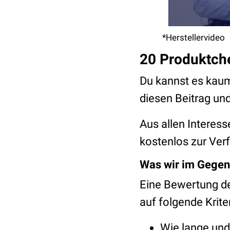
*Herstellervideo
20 Produktch
Du kannst es kau
diesen Beitrag un
Aus allen Interes
kostenlos zur Ver
Was wir im Gege
Eine Bewertung d
auf folgende Kriter
Wie lange un