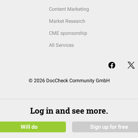
Content Marketing
Market Research
CME sponsorship
All Services
© 2026 DocCheck Community GmbH
Log in and see more.
Will do
Sign up for free