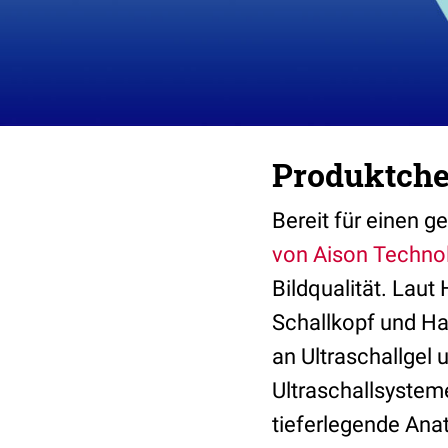
Produktchec
Bereit für einen g
von Aison Techno
Bildqualität. Laut
Schallkopf und Ha
an Ultraschallgel 
Ultraschallsysteme
tieferlegende Ana