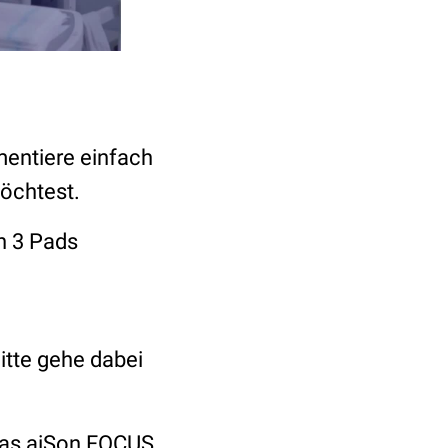
entiere einfach
öchtest.
n 3 Pads
tte gehe dabei
das aiSon FOCUS