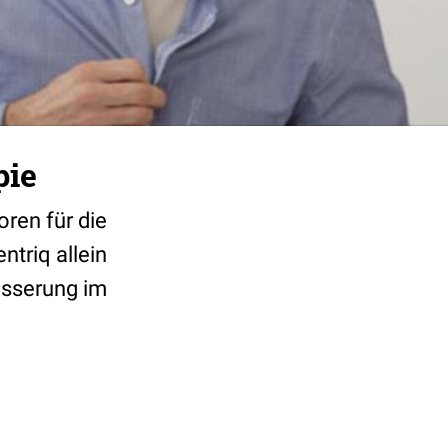
pie
ren für die
triq allein
esserung im