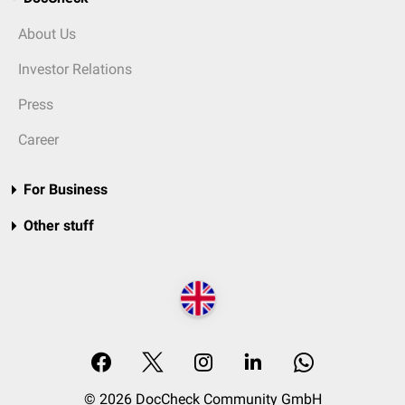
About Us
Investor Relations
Press
Career
For Business
Other stuff
© 2026 DocCheck Community GmbH