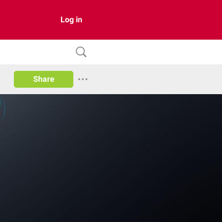
Log in
Share