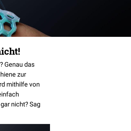
icht!
t? Genau das
chiene zur
d mithilfe von
einfach
gar nicht? Sag