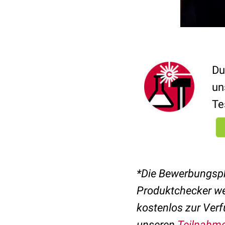
Du
un
Te
*Die Bewerbungsph
Produktchecker we
kostenlos zur Verf
unseren
Teilnahm