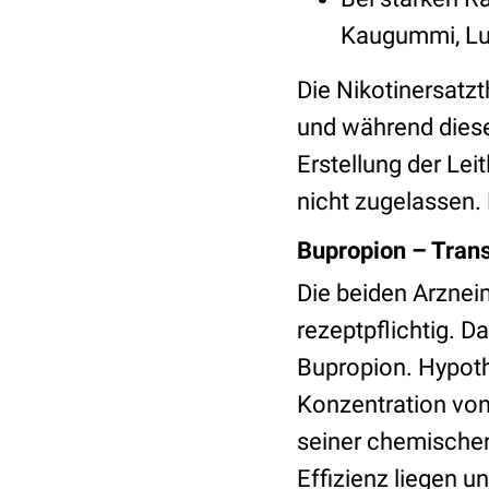
Kaugummi, Lut
Die Nikotinersatzt
und während diese
Erstellung der Lei
nicht zugelassen.
Bupropion – Tran
Die beiden Arzneim
rezeptpflichtig. D
Bupropion. Hypoth
Konzentration vo
seiner chemischen
Effizienz liegen u