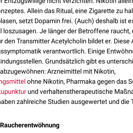
Entzugswillige nicht verzichten. Nikotin allein 
eptes. Allein das Ritual, eine Zigarette zu ha
asen, setzt Dopamin frei. (Auch) deshalb ist e
loszusagen. Je länger der Betroffene raucht,
r den Transmitter Acetylcholin bildet er. Dies
ugssymptomatik verantwortlich. Einige Entwöhn
indungsstellen. Grundsätzlich gibt es untersch
abzugewöhnen: Arzneimittel mit Nikotin,
gsmittel
ohne Nikotin, Pharmaka gegen das Su
upunktur
und verhaltenstherapeutische Maßn
 haben zahlreiche Studien ausgewertet und die
 Raucherentwöhnung