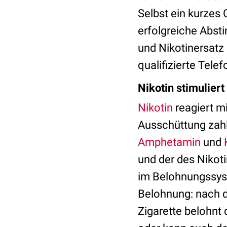
Selbst ein kurzes
erfolgreiche Abst
und Nikotinersatz
qualifizierte Telef
Nikotin stimulie
Nikotin
reagiert m
Ausschüttung zahl
Amphetamin
und
und der des Nikoti
im Belohnungssyst
Belohnung: nach d
Zigarette belohnt 