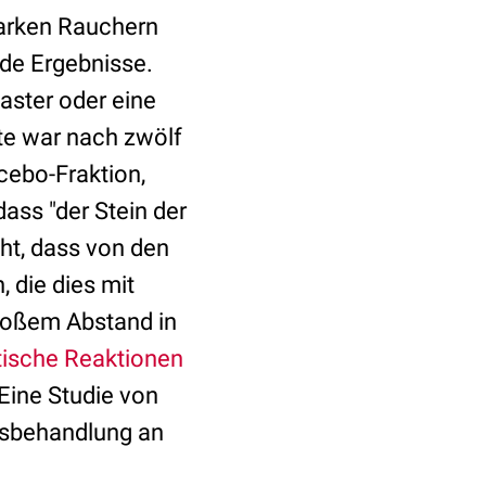
starken Rauchern
nde Ergebnisse.
laster oder eine
te war nach zwölf
cebo-Fraktion,
dass "der Stein der
ht, dass von den
 die dies mit
roßem Abstand in
tische Reaktionen
Eine Studie von
nsbehandlung an