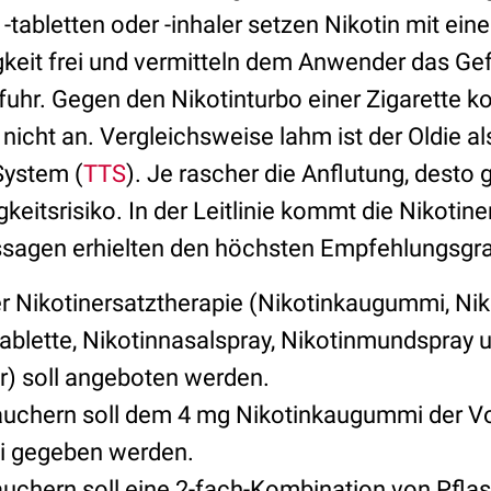
tabletten oder -inhaler setzen Nikotin mit ein
keit frei und vermitteln dem Anwender das Gef
ufuhr. Gegen den Nikotinturbo einer Zigarette 
icht an. Vergleichsweise lahm ist der Oldie a
System (
TTS
). Je rascher die Anflutung, desto 
eitsrisiko. In der Leitlinie kommt die Nikotine
ssagen erhielten den höchsten Empfehlungsgra
r Nikotinersatztherapie (Nikotinkaugummi, Niko
tablette, Nikotinnasalspray, Nikotinmundspray 
er) soll angeboten werden.
auchern soll dem 4 mg Nikotinkaugummi der V
 gegeben werden.
auchern soll eine 2-fach-Kombination von Pflas