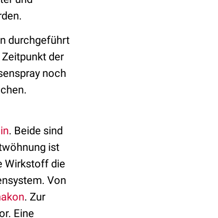
rden.
en durchgeführt
 Zeitpunkt der
nasenspray noch
ochen.
in
. Beide sind
ntwöhnung ist
 Wirkstoff die
ensystem. Von
makon
. Zur
or. Eine