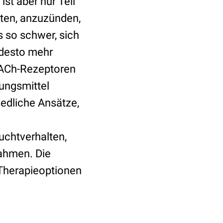
ist aber nur Teil
lten, anzuzünden,
s so schwer, sich
 desto mehr
e ACh-Rezeptoren
ungsmittel
iedliche Ansätze,
chtverhalten,
ahmen. Die
 Therapieoptionen