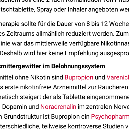
schtablette, Spray oder Inhaler angeboten we
herapie sollte für die Dauer von 8 bis 12 Woch
s Zeitraums allmählich reduziert werden. Zum
tlinie war das mittlerweile verfügbare Nikotin
 Deshalb wird hier keine Empfehlung ausgespr
smittergewitter im Belohnungssystem
ittel ohne Nikotin sind
Bupropion
und
Varenicl
as erste nikotinfreie Arzneimittel zur Rauchere
etisch steigert der als Tablette eingenommene
n Dopamin und
Noradrenalin
im zentralen Nerv
 Grundstruktur ist Bupropion ein
Psychophar
nterschiedliche, teilweise kontroverse Studien v