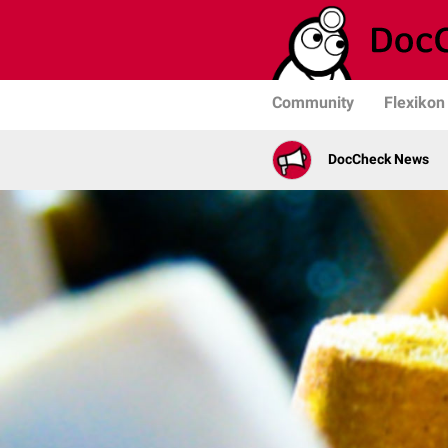
Community
Flexikon
DocCheck News