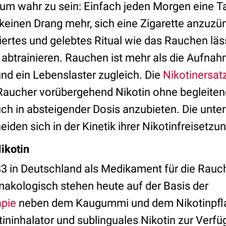
um wahr zu sein: Einfach jeden Morgen eine T
keinen Drang mehr, sich eine Zigarette anzuzün
niertes und gelebtes Ritual wie das Rauchen läs
 abtrainieren. Rauchen ist mehr als die Aufnah
 und ein Lebenslaster zugleich. Die
Nikotinersat
 Raucher vorübergehend Nikotin ohne begleite
h in absteigender Dosis anzubieten. Die unte
iden sich in der Kinetik ihrer Nikotinfreisetzun
ikotin
1983 in Deutschland als Medikament für die Ra
akologisch stehen heute auf der Basis der
apie
neben dem Kaugummi und dem Nikotinpfla
tininhalator und sublinguales Nikotin zur Verfü