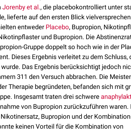
n
Jorenby et al.
, die placebokontrolliert unter 
, lieferte auf den ersten Blick vielverspreche
hielten entweder
Placebo
, Bupropion, Nikotinpf
ikotinpflaster und Bupropion. Die Abstinenzra
propion-Gruppe doppelt so hoch wie in der Pla
ent. Dieses Ergebnis verleitet zu dem Schluss, 
wurde. Das Ergebnis berücksichtigt jedoch nic
hmern 311 den Versuch abbrachen. Die Meisten,
er Therapie begründeten, befanden sich mit g
ppe. Insgesamt traten drei schwere
anaphylak
Einnahme von Bupropion zurückzuführen waren. 
Nikotinersatz, Bupropion und der Kombinatio
nnte keinen Vorteil für die Kombination von