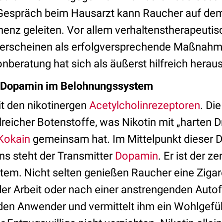
 Gespräch beim Hausarzt kann Raucher auf dem
inenz geleiten. Vor allem verhaltenstherapeu
 erscheinen als erfolgversprechende Maßnahm
onberatung hat sich als äußerst hilfreich heraus
rt Dopamin im Belohnungssystem
it den nikotinergen
Acetylcholinrezeptoren
. Die
reicher Botenstoffe, was Nikotin mit „harten 
Kokain
gemeinsam hat. Im Mittelpunkt dieser
ns steht der Transmitter
Dopamin
. Er ist der z
em. Nicht selten genießen Raucher eine Zigar
er Arbeit oder nach einer anstrengenden Autof
den Anwender und vermittelt ihm ein Wohlgefühl