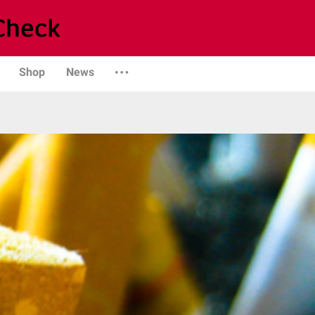
Shop
News