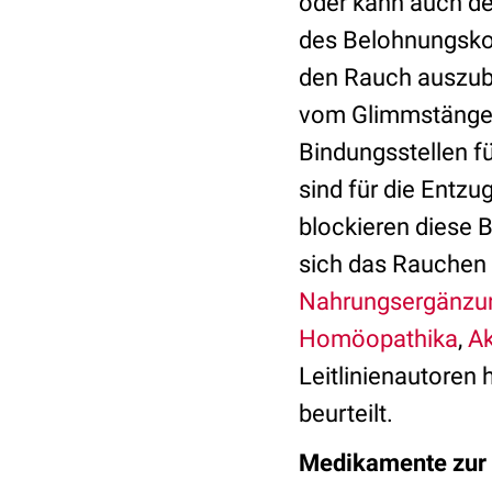
oder kann auch der 
des Belohnungskonz
den Rauch auszubl
vom Glimmstängel 
Bindungsstellen fü
sind für die Entz
blockieren diese B
sich das Rauchen 
Nahrungsergänzun
Homöopathika
,
Ak
Leitlinienautoren
beurteilt.
Medikamente zur