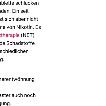
ablette schlucken
den. Ein seit
st sich aber nicht
me von Nikotin. Es
ztherapie
(NET)
nde Schadstoffe
rschiedlichen
g.
ucherentwöhnung
ster auch noch
gung.