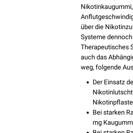
Nikotinkaugummi, -
Anflutgeschwindig
über die Nikotinz
Systeme dennoch n
Therapeutisches 
auch das Abhängigk
weg, folgende Au
Der Einsatz de
Nikotinlutsch
Nikotinpflast
Bei starken R
mg Kaugummi
Bei starken R