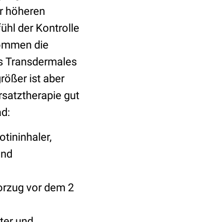
er höheren
ühl der Kontrolle
kommen die
ls Transdermales
größer ist aber
rsatztherapie gut
d:
tininhaler,
und
orzug vor dem 2
ter und