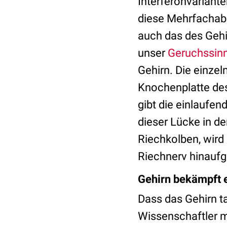
Interferonvariante
diese Mehrfachabs
auch das des Gehir
unser
Geruchssin
Gehirn. Die einze
Knochenplatte de
gibt die einlaufen
dieser Lücke in d
Riechkolben, wird 
Riechnerv hinaufg
Gehirn bekämpft e
Dass das Gehirn ta
Wissenschaftler 