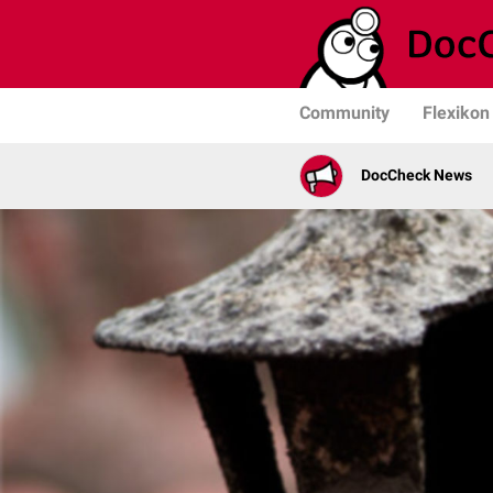
Community
Flexikon
DocCheck News