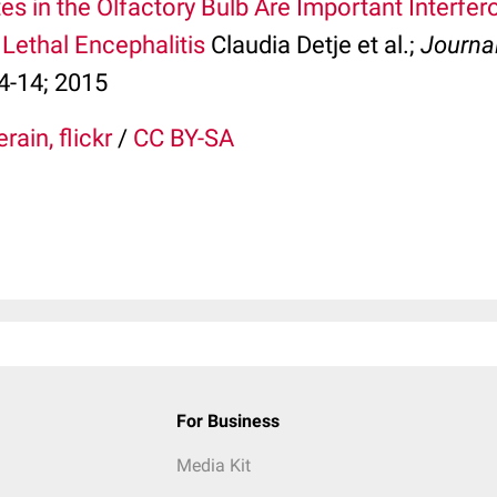
tes in the Olfactory Bulb Are Important Interfe
Lethal Encephalitis
Claudia Detje et al.;
Journal
4-14; 2015
rain, flickr
/
CC BY-SA
For Business
Media Kit