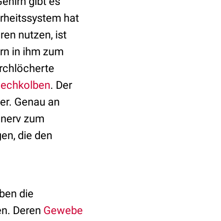
ehirn gibt es
rheitssystem hat
ren nutzen, ist
ern in ihm zum
urchlöcherte
iechkolben
. Der
ter. Genau an
hnerv zum
en, die den
ben die
en. Deren
Gewebe