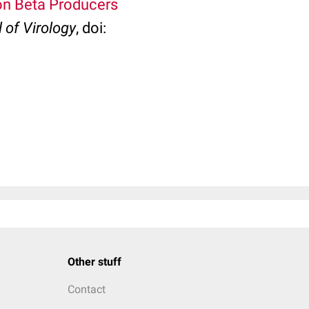
ron Beta Producers
 of Virology
, doi:
Other stuff
Contact