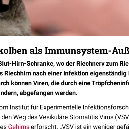
kolben als Immunsystem-Auß
Blut-Hirn-Schranke, wo der Riechnerv zum Ri
s Riechhirn nach einer Infektion eigenständig
rch können Viren, die durch eine Tröpfcheninf
ndern, abgefangen werden.
om Institut für Experimentelle Infektionsfors
en Weg des Vesikuläre Stomatitis Virus (VSV)
des
Gehirns
erforscht. „VSV ist ein weniger gefä