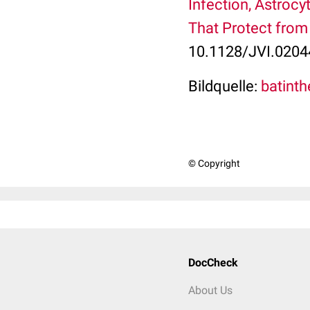
Infection, Astrocy
That Protect from 
10.1128/JVI.0204
Bildquelle:
batinthe
© Copyright
DocCheck
About Us