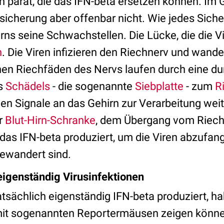
n parat, die das IFN-beta ersetzen können. Im G
icherung aber offenbar nicht. Wie jedes Siche
ns seine Schwachstellen. Die Lücke, die die Vi
n
. Die Viren infizieren den Riechnerv und wand
lnen Riechfäden des Nervs laufen durch eine d
s
Schädels
- die sogenannte
Siebplatte
- zum
R
den Signale an das Gehirn zur Verarbeitung wei
er
Blut-Hirn-Schranke
, dem Übergang vom Riec
das IFN-beta produziert, um die Viren abzufang
ewandert sind.
igenständig Virusinfektionen
tsächlich eigenständig IFN-beta produziert, ha
mit sogenannten Reportermäusen zeigen könn