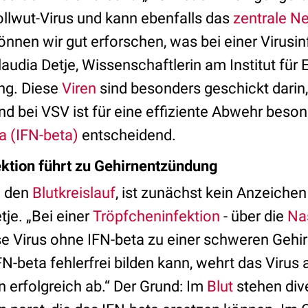
llwut-Virus und kann ebenfalls das
zentrale N
können wir gut erforschen, was bei einer Virusi
laudia Detje, Wissenschaftlerin am Institut für
ng. Diese
Viren
sind besonders geschickt darin
nd bei VSV ist für eine effiziente Abwehr beson
a (IFN-beta)
entscheidend.
ktion führt zu Gehirnentzündung
n den
Blutkreislauf
, ist zunächst kein Anzeichen
tje. „Bei einer
Tröpfcheninfektion
- über die
Na
se Virus ohne IFN-beta zu einer schweren Gehi
IFN-beta fehlerfrei bilden kann, wehrt das Virus 
 erfolgreich ab.“ Der Grund: Im
Blut
stehen div