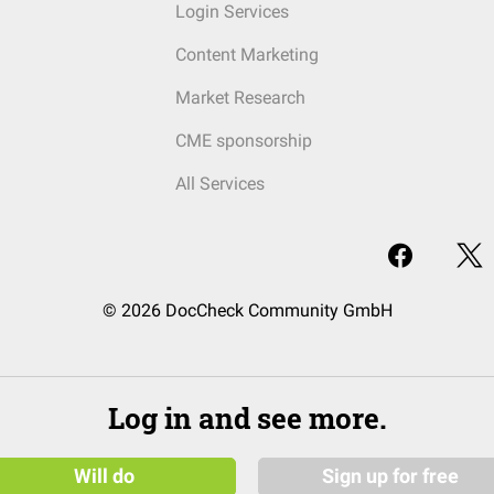
Login Services
Content Marketing
Market Research
CME sponsorship
All Services
© 2026 DocCheck Community GmbH
Log in and see more.
Will do
Sign up for free