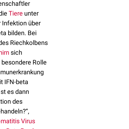
enschaftler
die
Tiere
unter
 Infektion über
a bilden. Bei
des Riechkolbens
hirn
sich
e besondere Rolle
immunerkrankung
t IFN-beta
Ist es dann
ktion des
ehandeln?“,
matitis Virus