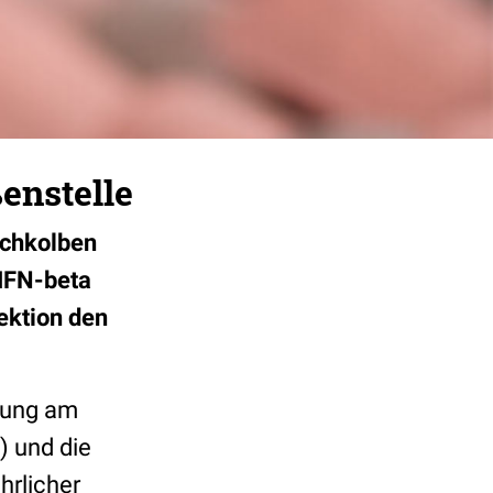
enstelle
echkolben
 IFN-beta
ektion den
chung am
 und die
hrlicher