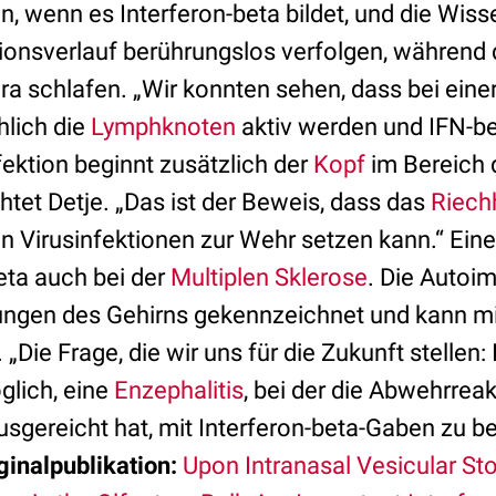
n, wenn es Interferon-beta bildet, und die Wiss
ionsverlauf berührungslos verfolgen, während 
a schlafen. „Wir konnten sehen, dass bei einer
hlich die
Lymphknoten
aktiv werden und IFN-bet
ektion beginnt zusätzlich der
Kopf
im Bereich 
chtet Detje. „Das ist der Beweis, dass das
Riech
n Virusinfektionen zur Wehr setzen kann.“ Ein
beta auch bei der
Multiplen Sklerose
. Die Auto
ungen des Gehirns gekennzeichnet und kann mi
„Die Frage, die wir uns für die Zukunft stellen: 
glich, eine
Enzephalitis
, bei der die Abwehrrea
usgereicht hat, mit Interferon-beta-Gaben zu b
ginalpublikation:
Upon Intranasal Vesicular Sto