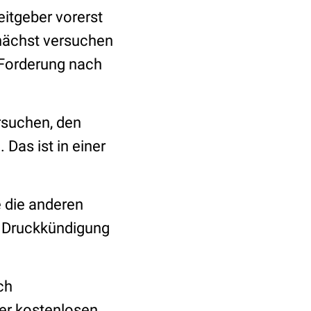
eitgeber vorerst
unächst versuchen
 Forderung nach
rsuchen, den
 Das ist in einer
 die anderen
e Druckkündigung
ch
rer kostenlosen