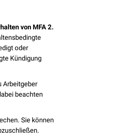
rhalten von MFA 2.
altensbedingte
edigt oder
ngte Kündigung
s Arbeitgeber
dabei beachten
echen. Sie können
bzuschließen.