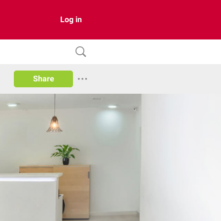
Log in
Share