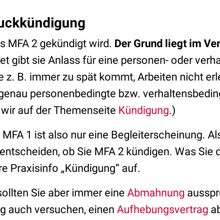
ruckkündigung
ss MFA 2 gekündigt wird.
Der Grund liegt im Ve
t gibt sie Anlass für eine personen- oder verh
e z. B. immer zu spät kommt, Arbeiten nicht erl
 genau personenbedingte bzw. verhaltensbedi
n wir auf der Themenseite
Kündigung
.)
MFA 1 ist also nur eine Begleiterscheinung. Al
 entscheiden, ob Sie MFA 2 kündigen. Was Sie 
ere Praxisinfo „Kündigung“ auf.
 sollten Sie aber immer eine
Abmahnung
ausspr
ng auch versuchen, einen
Aufhebungsvertrag
a