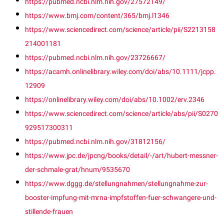
https://pubmed.ncbi.nlm.nih.gov/27572149/
https://www.bmj.com/content/365/bmj.l1346
https://www.sciencedirect.com/science/article/pii/S2213158
214001181
https://pubmed.ncbi.nlm.nih.gov/23726667/
https://acamh.onlinelibrary.wiley.com/doi/abs/10.1111/jcpp.
12909
https://onlinelibrary.wiley.com/doi/abs/10.1002/erv.2346
https://www.sciencedirect.com/science/article/abs/pii/S0270
929517300311
https://pubmed.ncbi.nlm.nih.gov/31812156/
https://www.jpc.de/jpcng/books/detail/-/art/hubert-messner-
der-schmale-grat/hnum/9535670
https://www.dggg.de/stellungnahmen/stellungnahme-zur-
booster-impfung-mit-mrna-impfstoffen-fuer-schwangere-und-
stillende-frauen