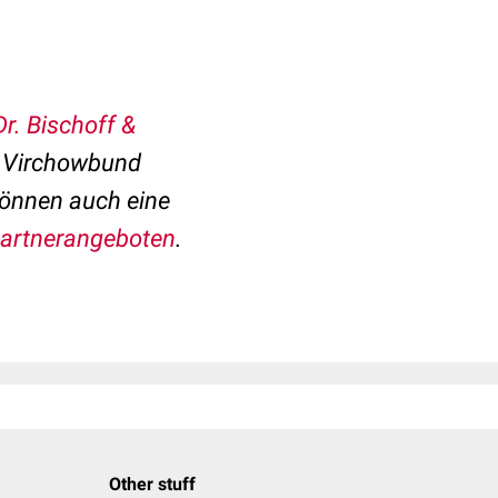
Dr. Bischoff &
m Virchowbund
können auch eine
artnerangeboten
.
Other stuff