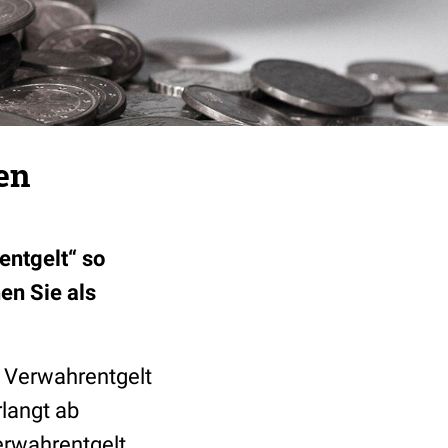
en
ntgelt“ so
en Sie als
n Verwahrentgelt
rlangt ab
erwahrentgelt.