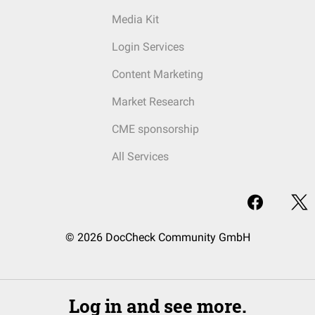
Media Kit
Login Services
Content Marketing
Market Research
CME sponsorship
All Services
© 2026 DocCheck Community GmbH
Log in and see more.