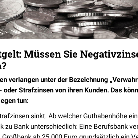
gelt: Müssen Sie Negativzins
n?
n verlangen unter der Bezeichnung „Verwahre
 oder Strafzinsen von ihren Kunden. Das könn
egen tun:
Strafzinsen sinkt. Ab welcher Guthabenhöhe ei
ank zu Bank unterschiedlich: Eine Berufsbank ve
e Großbank ab 25.000 Euro grundsätzlich ein V