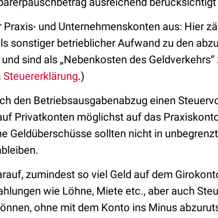
arerpauschbetrag ausreichend berücksichtigt
ür Praxis- und Unternehmenskonten aus: Hier z
ls sonstiger betrieblicher Aufwand zu den abz
und sind als „Nebenkosten des Geldverkehrs“
a
Steuererklärung
.)
h den Betriebsausgabenabzug einen Steuervort
auf Privatkonten möglichst auf das Praxiskon
e Geldüberschüsse sollten nicht in unbegrenz
nbleiben.
arauf, zumindest so viel Geld auf dem Girokont
hlungen wie Löhne, Miete etc., aber auch Steu
können, ohne mit dem Konto ins Minus abzuru