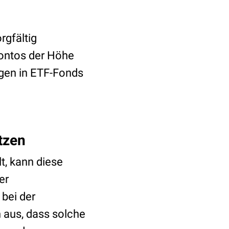
rgfältig
kontos der Höhe
ngen in ETF-Fonds
tzen
t, kann diese
er
bei der
 aus, dass solche