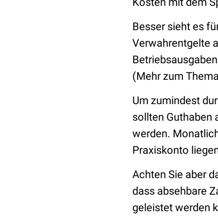
Kosten mit dem Sp
Besser sieht es f
Verwahrentgelte a
Betriebsausgaben 
(Mehr zum Them
Um zumindest durc
sollten Guthaben 
werden. Monatlich
Praxiskonto liege
Achten Sie aber d
dass absehbare Za
geleistet werden 