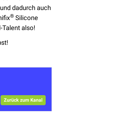
g und dadurch auch
®
ifix
Silicone
d-Talent also!
bst!
Zurück zum Kanal