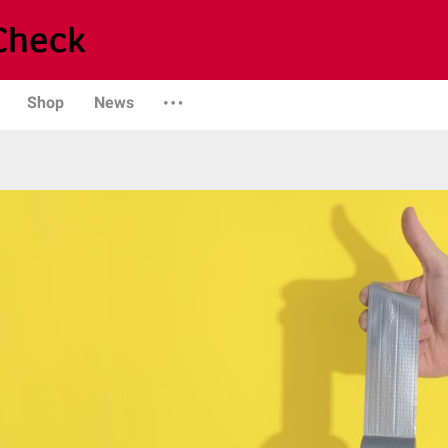
Shop
News