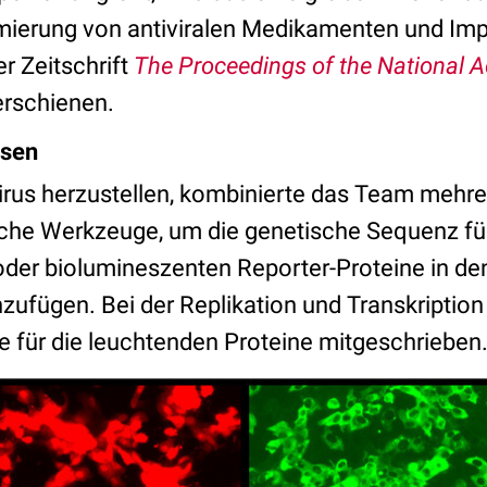
imierung von antiviralen Medikamenten und Impf
der Zeitschrift
The Proceedings of the National 
rschienen.
psen
rus herzustellen, kombinierte das Team mehre
che Werkzeuge, um die genetische Sequenz für
oder biolumineszenten Reporter-Proteine in de
nzufügen. Bei der Replikation und Transkriptio
e für die leuchtenden Proteine mitgeschrieben