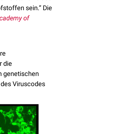
stoffen sein.“ Die
Academy of
re
 die
n genetischen
n des Viruscodes
.