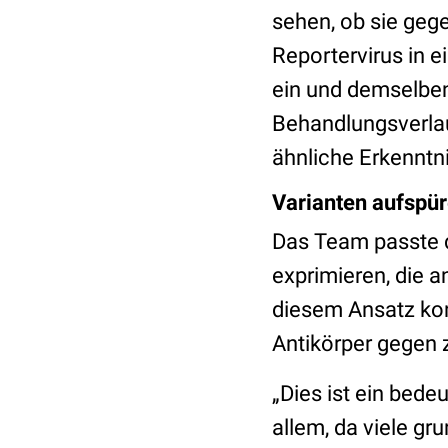
sehen, ob sie geg
Reportervirus in e
ein und demselben
Behandlungsverlau
ähnliche Erkenntn
Varianten aufspü
Das Team passte d
exprimieren, die 
diesem Ansatz konn
Antikörper gegen z
„Dies ist ein bede
allem, da viele g