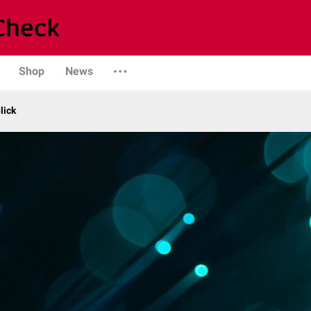
Shop
News
lick