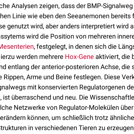
che Analysen zeigen, dass der BMP-Signalweg 
schen Linie wie eben den Seeanemonen bereits f
e genutzt wird, aber anders interpretiert wird al
nssytems wird die Position von mehreren innere
Mesenterien
, festgelegt, in denen sich die Lä
Hierzu werden mehrere
Hox-Gene
aktiviert, die
nd entlang der anterior-posterioren Achse, die
 Rippen, Arme und Beine festlegen. Diese Ver
gnalwegs mit konservierten Regulatorgenen der
, ist überraschend und neu. Die Wissenschaftle
solche Netzwerke von Regulator-Molekülen übe
verändern können, um schließlich trotz ähnlich
trukturen in verschiedenen Tieren zu erzeugen.