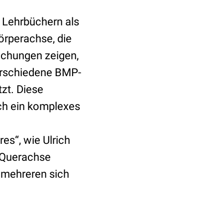
n Lehrbüchern als
Körperachse, die
uchungen zeigen,
erschiedene BMP-
zt. Diese
ch ein komplexes
es“, wie Ulrich
 Querachse
s mehreren sich