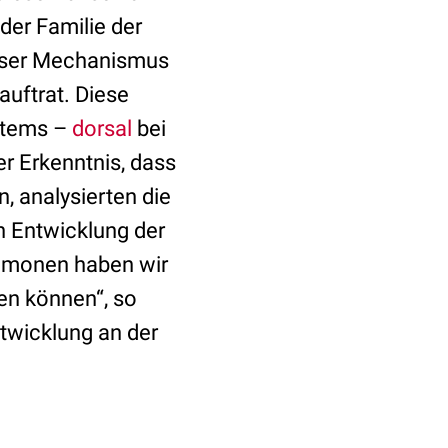
der Familie der
eser Mechanismus
uftrat. Diese
stems –
dorsal
bei
r Erkenntnis, dass
, analysierten die
 Entwicklung der
emonen haben wir
en können“, so
twicklung an der