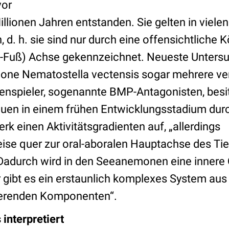
vor
llionen Jahren entstanden. Sie gelten in viele
 d. h. sie sind nur durch eine offensichtliche 
f-Fuß) Achse gekennzeichnet. Neueste Unters
one Nematostella vectensis sogar mehrere v
nspieler, sogenannte BMP-Antagonisten, besit
uen in einem frühen Entwicklungsstadium dur
rk einen Aktivitätsgradienten auf, „allerdings
se quer zur oral-aboralen Hauptachse des Tier
„Dadurch wird in den Seeanemonen eine innere
r gibt es ein erstaunlich komplexes System au
lierenden Komponenten“.
interpretiert