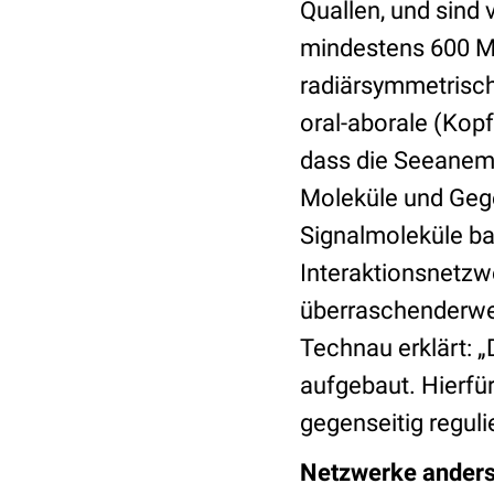
Quallen, und sind 
mindestens 600 Mi
radiärsymmetrisch,
oral-aborale (Kop
dass die Seeanem
Moleküle und Gege
Signalmoleküle ba
Interaktionsnetzwe
überraschenderwei
Technau erklärt: 
aufgebaut. Hierfü
gegenseitig regu
Netzwerke anders 