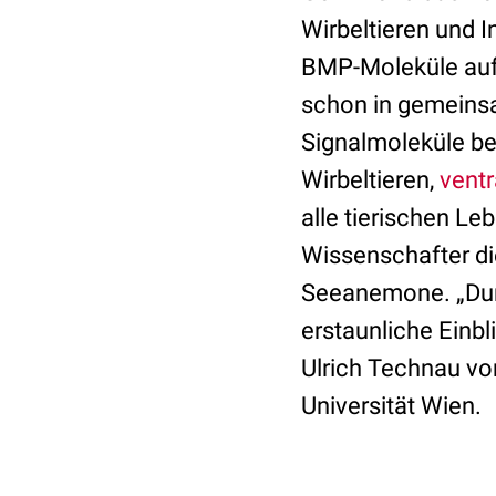
Wirbeltieren und 
BMP-Moleküle auf
schon in gemeinsa
Signalmoleküle b
Wirbeltieren,
ventr
alle tierischen L
Wissenschafter d
Seeanemone. „Dur
erstaunliche Einb
Ulrich Technau vo
Universität Wien.