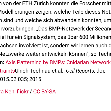
 von der ETH Zürich konnten die Forscher mitt
dellierungen zeigen, welche Teile dieses Net
n sind und welche sich abwandeln konnten, u
hervorzubringen. „Das BMP-Netzwerk der Seean
piel für ein Signalsystem, das über 600 Millione
chsen involviert ist, sondern wir lernen auch d
Netzwerke weiter entwickeln können“, so Tech
n:
Axis Patterning by BMPs: Cnidarian Network
traints
Ulrich Technau et al.;
Cell Reports,
doi:
2015.02.035; 2015
a Ken, flickr
/
CC BY-SA