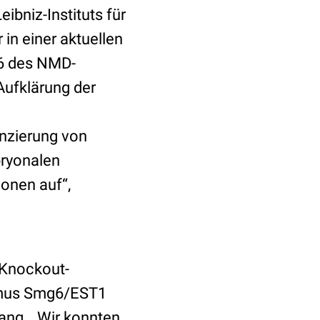
bniz-Instituts für
 in einer aktuellen
g6 des NMD-
Aufklärung der
nzierung von
bryonalen
onen auf“,
 Knockout-
smus Smg6/EST1
Wang. „Wir konnten