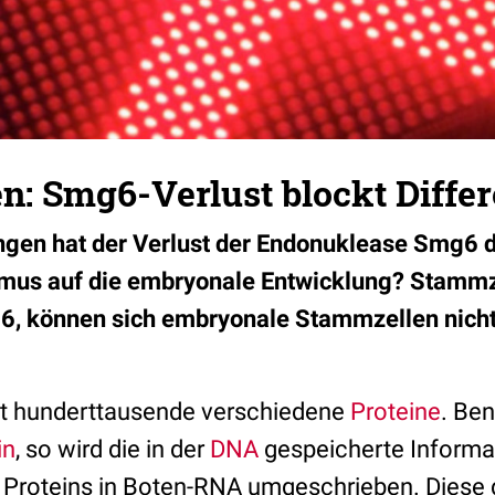
n: Smg6-Verlust blockt Diffe
gen hat der Verlust der Endonuklease Smg6
mus auf die embryonale Entwicklung? Stammz
g6, können sich embryonale Stammzellen nich
zt hunderttausende verschiedene
Proteine
. Ben
in
, so wird die in der
DNA
gespeicherte Informa
 Proteins in Boten-RNA umgeschrieben. Diese 