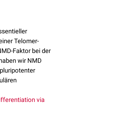
sentieller
einer Telomer-
 NMD-Faktor bei der
 haben wir NMD
pluripotenter
ulären
ferentiation via