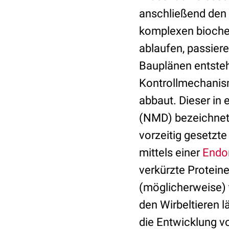
anschließend den
komplexen bioche
ablaufen, passier
Bauplänen entsteh
Kontrollmechanism
abbaut. Dieser in 
(NMD) bezeichnet
vorzeitig gesetzt
mittels einer
Endo
verkürzte Protein
(möglicherweise) 
den Wirbeltieren 
die Entwicklung v