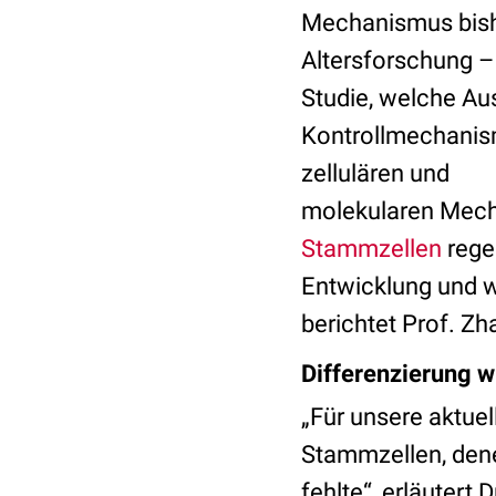
Mechanismus bishe
Altersforschung – 
Studie, welche A
Kontrollmechanism
zellulären und
molekularen Mecha
Stammzellen
rege
Entwicklung und w
berichtet Prof. Z
Differenzierung w
„Für unsere aktuel
Stammzellen, de
fehlte“, erläutert