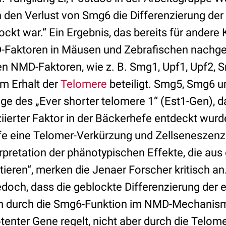
h den Verlust von Smg6 die Differenzierung de
kt war.“ Ein Ergebnis, das bereits für andere
D-Faktoren in Mäusen und Zebrafischen nachg
en NMD-Faktoren, wie z. B. Smg1, Upf1, Upf2, 
m Erhalt der
Telomere
beteiligt. Smg5, Smg6 
e des „Ever shorter telomere 1“ (Est1-Gen), da
ierter Faktor in der Bäckerhefe entdeckt wur
efe eine Telomer-Verkürzung und Zellseneszenz
rpretation der phänotypischen Effekte, die au
ltieren“, merken die Jenaer Forscher kritisch a
edoch, dass die geblockte Differenzierung der
in durch die Smg6-Funktion im NMD-Mechanismu
tenter Gene regelt, nicht aber durch die Telome