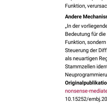
Funktion, verursac
Andere Mechanis
„In der vorliegend
Bedeutung für die
Funktion, sondern 
Steuerung der Di
als neuartigen Re
Stammzellen ident
Neuprogrammierung
Originalpublikati
nonsense-mediat
10.15252/embj.20