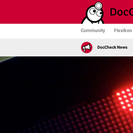
Community
Flexikon
DocCheck News