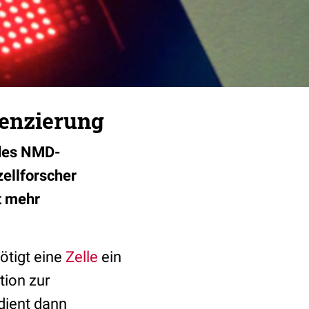
renzierung
 des NMD-
ellforscher
t mehr
ötigt eine
Zelle
ein
tion zur
dient dann