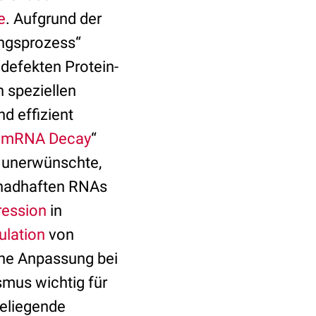
e
. Aufgrund der
ngsprozess“
defekten Protein-
 speziellen
d effizient
 mRNA Decay
“
 unerwünschte,
chadhaften RNAs
ression
in
lation
von
che Anpassung bei
smus wichtig für
deliegende