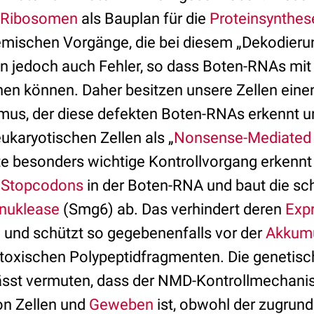
Ribosomen
als Bauplan für die
Proteinsynthes
mischen Vorgänge, die bei diesem „Dekodieru
en jedoch auch Fehler, so dass Boten-RNAs mit 
en können. Daher besitzen unsere Zellen einen
us, der diese defekten Boten-RNAs erkennt un
eukaryotischen Zellen als „
Nonsense-Mediated
e besonders wichtige Kontrollvorgang erkennt
e
Stopcodons
in der Boten-RNA und baut die s
nuklease
(Smg6) ab. Das verhindert deren
Exp
e und schützt so gegebenenfalls vor der
Akkumu
toxischen Polypeptidfragmenten. Die genetis
lässt vermuten, dass der NMD-Kontrollmechani
on Zellen und
Geweben
ist, obwohl der zugrun