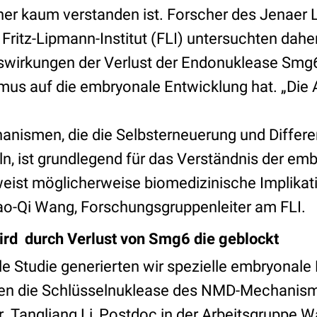
r kaum verstanden ist. Forscher des Jenaer Lei
Fritz-Lipmann-Institut (FLI) untersuchten daher
uswirkungen der Verlust der Endonuklease Sm
us auf die embryonale Entwicklung hat. „Die 
nismen, die die Selbsterneuerung und Differe
ln, ist grundlegend für das Verständnis der em
eist möglicherweise biomedizinische Implikati
hao-Qi Wang, Forschungsgruppenleiter am FLI.
ird durch Verlust von Smg6 die geblockt
le Studie generierten wir spezielle embryonale
nen die Schlüsselnuklease des NMD-Mechani
 Dr. Tangliang Li, Postdoc in der Arbeitsgruppe 