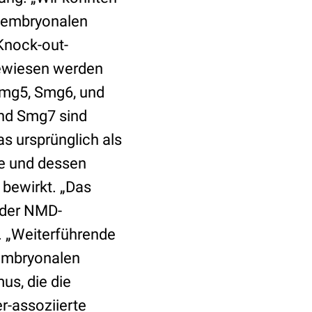
r embryonalen
 Knock-out-
ewiesen werden
Smg5, Smg6, und
und Smg7 sind
s ursprünglich als
de und dessen
 bewirkt. „Das
s der NMD-
n. „Weiterführende
 embryonalen
s, die die
r-assoziierte