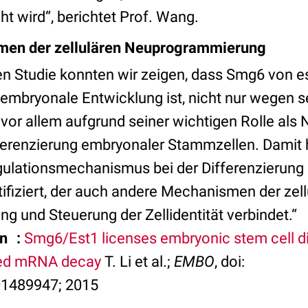
ht wird“, berichtet Prof. Wang.
men der zellulären Neuprogrammierung
en Studie konnten wir zeigen, dass Smg6 von es
 embryonale Entwicklung ist, nicht nur wegen s
vor allem aufgrund seiner wichtigen Rolle als
fferenzierung embryonaler Stammzellen. Damit
gulationsmechanismus bei der Differenzierung 
ifiziert, der auch andere Mechanismen der zell
 und Steuerung der Zellidentität verbindet.“
on :
Smg6/Est1 licenses embryonic stem cell dif
ed mRNA decay
T. Li et al.;
EMBO
, doi:
1489947; 2015