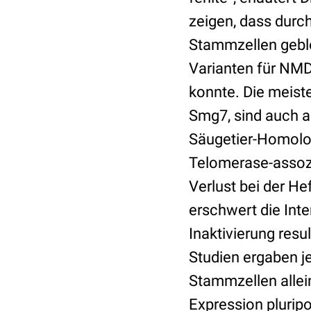
zeigen, dass durc
Stammzellen gebloc
Varianten für NM
konnte. Die meist
Smg7, sind auch a
Säugetier-Homolog
Telomerase-assozi
Verlust bei der H
erschwert die Inte
Inaktivierung resu
Studien ergaben j
Stammzellen alle
Expression pluripo