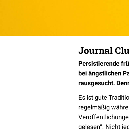
Journal Clu
Persistierende fr
bei ängstlichen P
rausgesucht. Denn 
Es ist gute Tradit
regelmäßig währen
Veröffentlichungen
gelesen“. Nicht jed