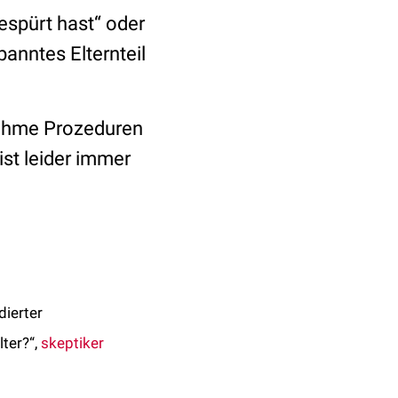
espürt hast“ oder
panntes Elternteil
enehme Prozeduren
ist leider immer
dierter
lter?“,
skeptiker