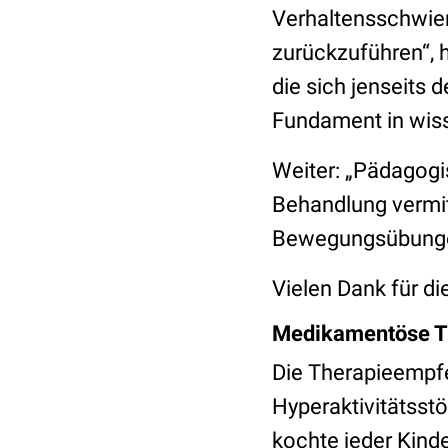
Verhaltensschwieri
zurückzuführen“, 
die sich jenseits 
Fundament in wis
Weiter: „Pädagogi
Behandlung vermi
Bewegungsübungen
Vielen Dank für di
Medikamentöse T
Die Therapieempfe
Hyperaktivitätsst
kochte jeder Kinde