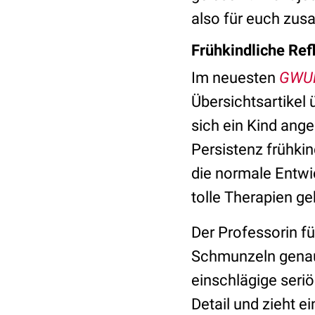
also für euch zusa
Frühkindliche Re
Im neuesten
GWU
Übersichtsartikel
sich ein Kind ange
Persistenz frühkin
die normale Entwic
tolle Therapien geb
Der Professorin f
Schmunzeln genau 
einschlägige seri
Detail und zieht e