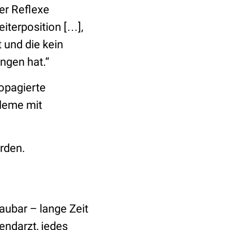
er Reflexe
iterposition […],
 und die kein
ngen hat.“
opagierte
leme mit
erden.
ubar – lange Zeit
endarzt, jedes