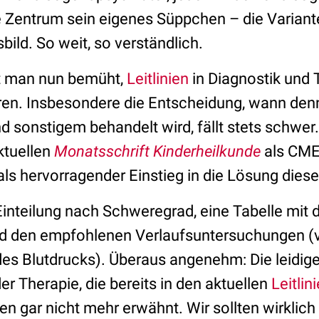
e Zentrum sein eigenes Süppchen – die Variante
bild. So weit, so verständlich.
ist man nun bemüht,
Leitlinien
in Diagnostik und 
en. Insbesondere die Entscheidung, wann den
d sonstigem behandelt wird, fällt stets schwer.
aktuellen
Monatsschrift Kinderheilkunde
als CME
als hervorragender Einstieg in die Lösung dies
 Einteilung nach Schweregrad, eine Tabelle mit
 den empfohlenen Verlaufsuntersuchungen (v
es Blutdrucks). Überaus angenehm: Die leidi
r Therapie, die bereits in den aktuellen
Leitlin
n gar nicht mehr erwähnt. Wir sollten wirklich