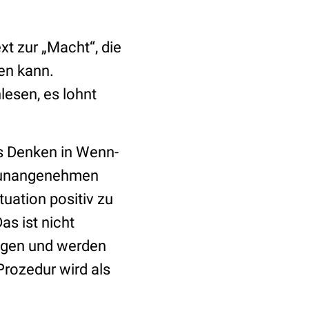
t zur „Macht“, die
en kann.
hlesen, es lohnt
as Denken in Wenn-
ei unangenehmen
uation positiv zu
s ist nicht
ungen und werden
Prozedur wird als