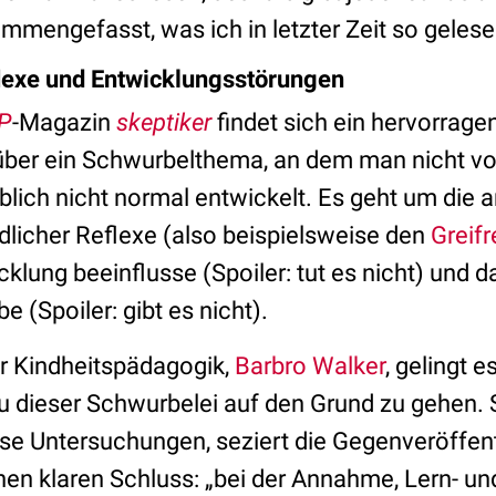
mmengefasst, was ich in letzter Zeit so geles
flexe und Entwicklungsstörungen
P
-Magazin
skeptiker
findet sich ein hervorrage
 über ein Schwurbelthema, an dem man nicht 
blich nicht normal entwickelt. Es geht um die 
dlicher Reflexe (also beispielsweise den
Greifr
klung beeinflusse (Spoiler: tut es nicht) und d
e (Spoiler: gibt es nicht).
ür Kindheitspädagogik,
Barbro Walker
, gelingt e
dieser Schwurbelei auf den Grund zu gehen. Si
öse Untersuchungen, seziert die Gegenveröffen
inen klaren Schluss: „bei der Annahme, Lern- un