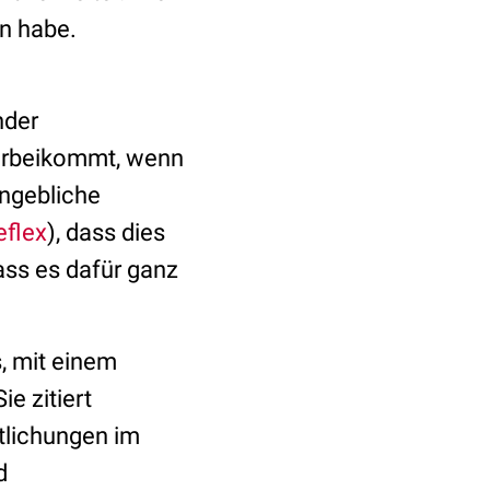
en habe.
nder
vorbeikommt, wenn
angebliche
eflex
), dass dies
ass es dafür ganz
s, mit einem
e zitiert
tlichungen im
d