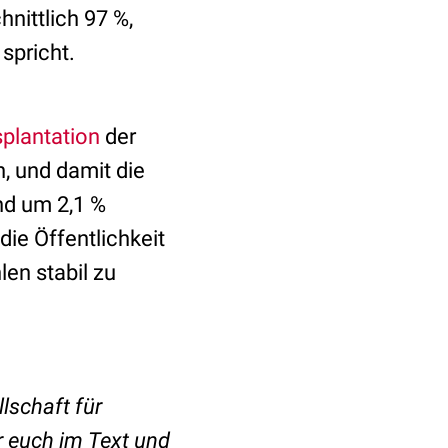
nittlich 97 %,
spricht.
plantation
der
, und damit die
nd um 2,1 %
ie Öffentlichkeit
en stabil zu
lschaft für
r euch im Text und