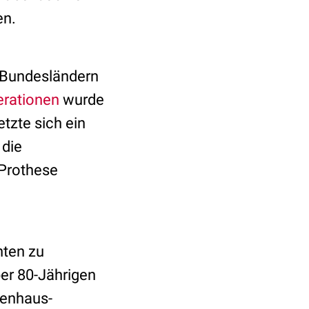
en.
n Bundesländern
erationen
wurde
tzte sich ein
 die
 Prothese
nten zu
er 80-Jährigen
kenhaus-