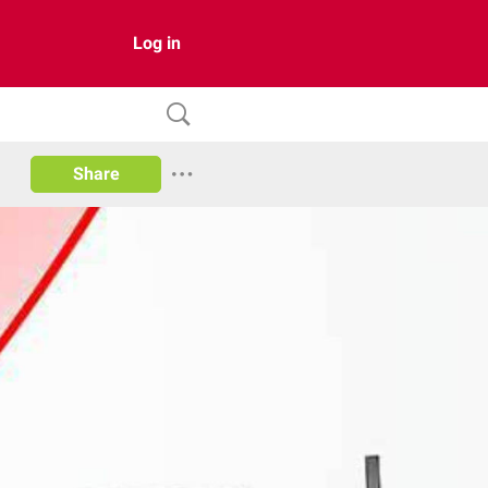
Log in
Share