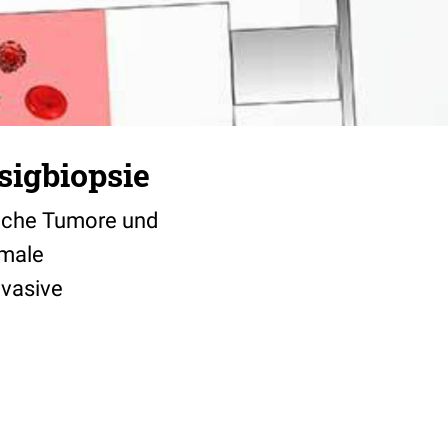
sigbiopsie
liche Tumore und
kmale
nvasive