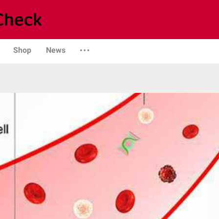
Shop
News