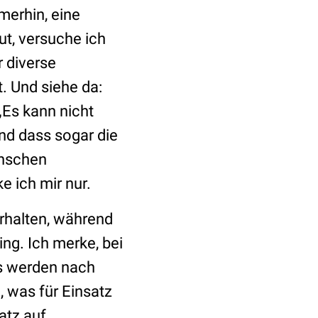
merhin, eine
ut, versuche ich
 diverse
. Und siehe da:
„Es kann nicht
und dass sogar die
enschen
e ich mir nur.
erhalten, während
ng. Ich merke, bei
als werden nach
, was für Einsatz
atz auf