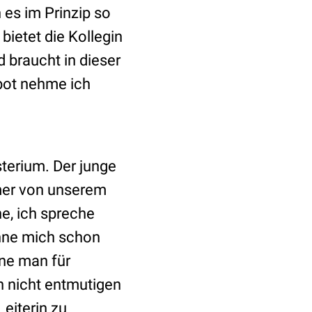
 es im Prinzip so
bietet die Kollegin
d braucht in dieser
bot nehme ich
terium. Der junge
mmer von unserem
e, ich spreche
hne mich schon
nne man für
h nicht entmutigen
eiterin zu