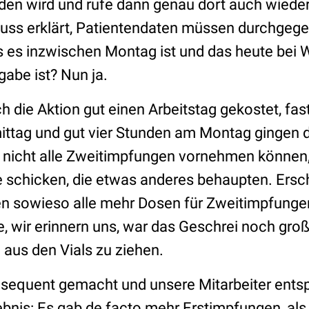
lden wird und rufe dann genau dort auch wieder
uss erklärt, Patientendaten müssen durchgeg
s es inzwischen Montag ist und das heute bei 
abe ist? Nun ja.
 die Aktion gut einen Arbeitstag gekostet, fas
tag und gut vier Stunden am Montag gingen d
 nicht alle Zweitimpfungen vornehmen können,
xe schicken, die etwas anderes behaupten. Er
en sowieso alle mehr Dosen für Zweitimpfunge
 wir erinnern uns, war das Geschrei noch groß
 aus den Vials zu ziehen.
nsequent gemacht und unsere Mitarbeiter ents
bnis: Es gab de facto mehr Erstimpfungen, als