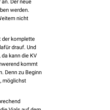
 an. Der neue
eben werden.
Weitem nicht
t der komplette
afür drauf. Und
 da kann die KV
schwerend kommt
n. Denn zu Beginn
, möglichst
prechend
 die Vials auf dem