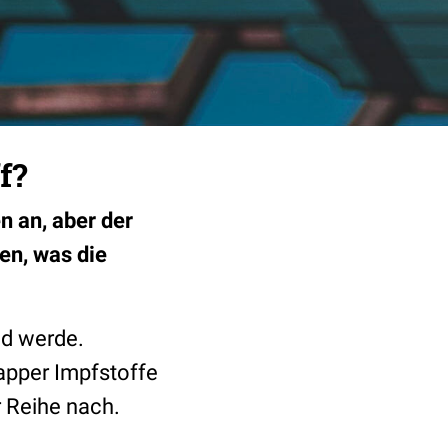
f?
n an, aber der
en, was die
nd werde.
napper Impfstoffe
r Reihe nach.