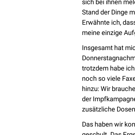
sich bei ihnen me
Stand der Dinge m
Erwähnte ich, das
meine einzige Aufg
Insgesamt hat mich
Donnerstagnachmit
trotzdem habe ich
noch so viele Fa
hinzu: Wir brauch
der Impfkampagne,
zusätzliche Dosen
Das haben wir ko
geschult. Das Erge