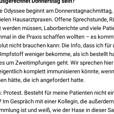
sgerechnet Donnerstag sein?
he Odyssee beginnt am Donnerstagnachmittag,
 vielen Hausarztpraxen. Offene Sprechstunde, R
gt werden müssen, Laborberichte und viele Pati
al in die Praxis schaffen wollten – es komm
lut nicht brauchen kann: Die Info, dass ich f
Impfstoff weniger bekomme, als ich bestellt h
s es um Zweitimpfungen geht. Wir sprechen hier
h eigentlich komplett immunisieren könnte, wen
 hätte, die ich angefordert hatte.
: Protest. Besteht für meine Patienten nicht 
 Im Gespräch mit einer Kollegin, die außerdem 
mlung ist und weiß, wie der Hase in dieser Sa