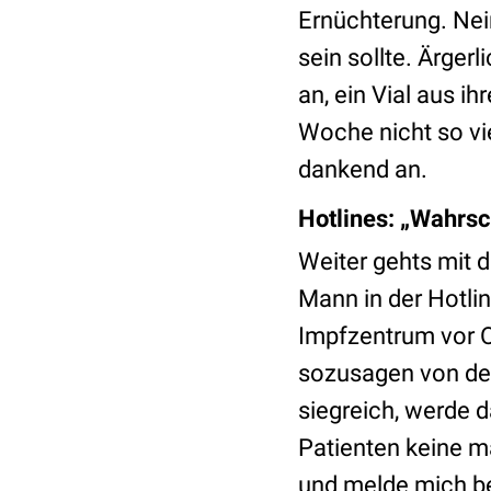
Ernüchterung. Nein
sein sollte. Ärger
an, ein Vial aus i
Woche nicht so vi
dankend an.
Hotlines: „Wahrsch
Weiter gehts mit 
Mann in der Hotli
Impfzentrum vor Or
sozusagen von de
siegreich, werde 
Patienten keine m
und melde mich bei