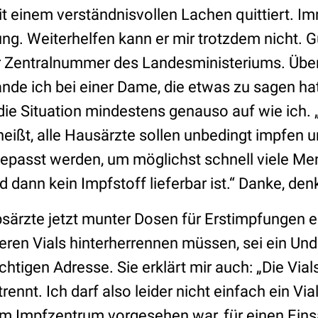
t einem verständnisvollen Lachen quittiert. Im
g. Weiterhelfen kann er mir trotzdem nicht. G
er Zentralnummer des Landesministeriums. Über
nde ich bei einer Dame, die etwas zu sagen hat
 die Situation mindestens genauso auf wie ich. 
 heißt, alle Hausärzte sollen unbedingt impfen 
epasst werden, um möglichst schnell viele M
dann kein Impfstoff lieferbar ist.“ Danke, denk
bsärzte jetzt munter Dosen für Erstimpfungen 
ren Vials hinterherrennen müssen, sei ein Undi
richtigen Adresse. Sie erklärt mir auch: „Die Vi
ennt. Ich darf also leider nicht einfach ein Vial
m Impfzentrum vorgesehen war, für einen Eins