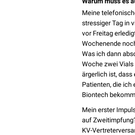
Warum muss es au
Meine telefonisc
stressiger Tag in
vor Freitag erledi
Wochenende nochm
Was ich dann abso
Woche zwei Vials 
ärgerlich ist, das
Patienten, die ic
Biontech bekommen
Mein erster Impuls
auf Zweitimpfung?
KV-Vertreterversam