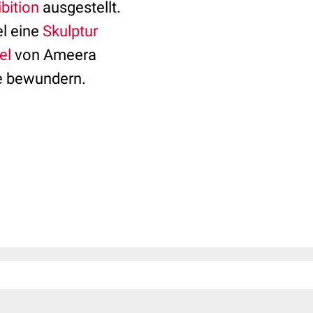
bition
ausgestellt.
l eine
Skulptur
el
von Ameera
ge bewundern.