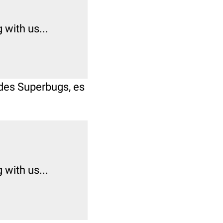
with us...
 des Superbugs, es
with us...