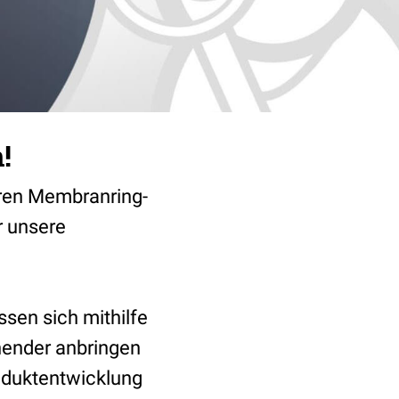
!
ren Membranring-
r unsere
sen sich mithilfe
nender anbringen
oduktentwicklung