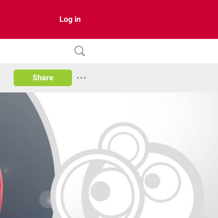
Log in
Share