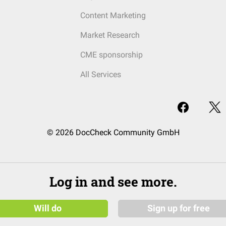
Content Marketing
Market Research
CME sponsorship
All Services
© 2026 DocCheck Community GmbH
Log in and see more.
Will do
Sign up for free