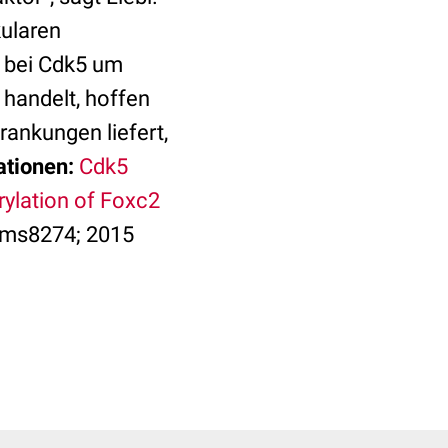
kularen
 bei Cdk5 um
 handelt, hoffen
rankungen liefert,
ationen:
Cdk5
ylation of Foxc2
ms8274; 2015