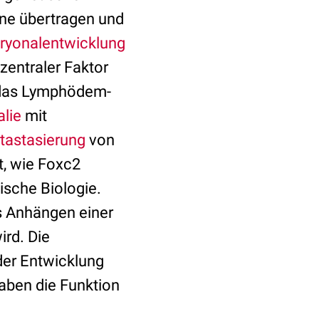
ine übertragen und
yonalentwicklung
zentraler Faktor
n das Lymphödem-
lie
mit
tastasierung
von
t, wie Foxc2
ische Biologie.
s Anhängen einer
ird. Die
der Entwicklung
aben die Funktion