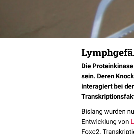
Lymphgefäß
Die Proteinkinase
sein. Deren Knoc
interagiert bei d
Transkriptionsfak
Bislang wurden nu
Entwicklung von
Foxc2. Transkripti