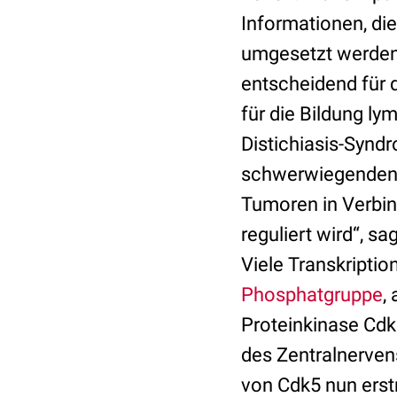
Informationen, di
umgesetzt werden.
entscheidend für 
für die Bildung l
Distichiasis-Synd
schwerwiegende
Tumoren in Verbin
reguliert wird“, s
Viele Transkripti
Phosphatgruppe
,
Proteinkinase Cdk
des Zentralnerven
von Cdk5 nun ers