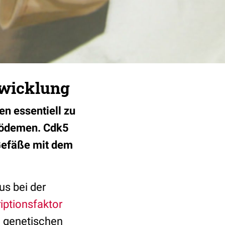
twicklung
n essentiell zu
hödemen. Cdk5
 Gefäße mit dem
s bei der
iptionsfaktor
e genetischen