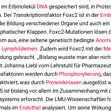
e im Erbmolekül
DNA
gespeichert sind, in Prote
 Der Transkriptionsfaktor Foxc2 ist in der
Embr
die Bildung verschiedener Organe und auch ein 
ymphatischer Klappen. Foxc2-Mutationen löse
rom aus, eine seltene genetisch bedingte
Anoma
n
Lymphödemen
. Zudem wird Foxc2 mit der
Me
dung gebracht. „Bislang wusste man aber nich
agt Johanna Liebl vom Lehrstuhl für Pharmazeut
onsfaktoren werden durch
Phosphorylierung
, da
 aktiviert, was durch
Proteinkinasen
ausgelöst w
5 ist bislang vor allem im Zusammenhang mit 
systems erforscht. Die LMU-Wissenschaftler h
tmals im
Endothel
analysiert. Um seine Wirkung