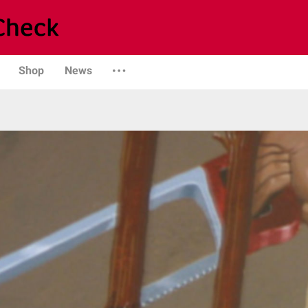
Shop
News