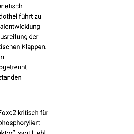
enetisch
othel führt zu
alentwicklung
usreifung der
tischen Klappen:
en
bgetrennt.
standen
Foxc2 kritisch für
phosphoryliert
tor“, sagt Liebl.