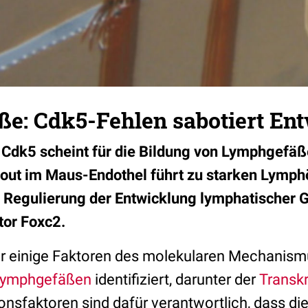
e: Cdk5-Fehlen sabotiert En
 Cdk5 scheint für die Bildung von Lymphgefäße
kout im Maus-Endothel führt zu starken Lymp
er Regulierung der Entwicklung lymphatischer
tor Foxc2.
r einige Faktoren des molekularen Mechanismu
Lymphgefäßen
identifiziert, darunter der
Transkr
onsfaktoren sind dafür verantwortlich, dass di