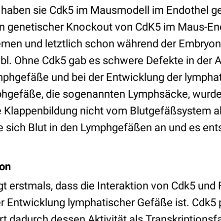
 haben sie Cdk5 im Mausmodell im Endothel g
in genetischer Knockout von CdK5 im Maus-End
men und letztlich schon während der Embryon
ebl. Ohne Cdk5 gab es schwere Defekte in der A
phgefäße und bei der Entwicklung der lympha
phgefäße, die sogenannten Lymphsäcke, wurd
e Klappenbildung nicht vom Blutgefäßsystem a
 sich Blut in den Lymphgefäßen an und es ent
ion
gt erstmals, dass die Interaktion von Cdk5 und 
er Entwicklung lymphatischer Gefäße ist. Cdk5 
t dadurch dessen Aktivität als Transkriptionsfak