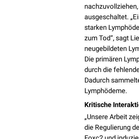
nachzuvollziehen,
ausgeschaltet. „E
starken Lymphöde
zum Tod“, sagt Li
neugebildeten Lym
Die primären Lym
durch die fehlend
Dadurch sammelte
Lymphödeme.
Kritische Interakt
„Unsere Arbeit zei
die Regulierung d
Foxc2 und induzier