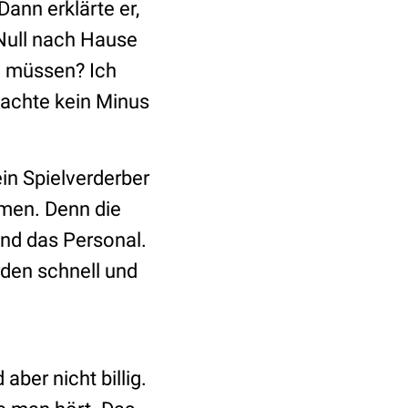
ann erklärte er,
Null nach Hause
n müssen? Ich
machte kein Minus
ein Spielverderber
hmen. Denn die
nd das Personal.
rden schnell und
ber nicht billig.