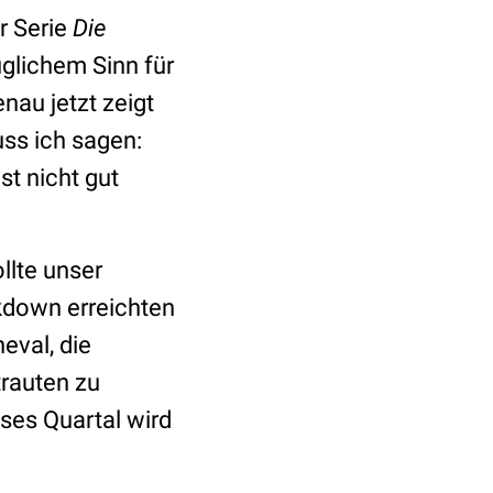
r Serie
Die
üglichem Sinn für
nau jetzt zeigt
uss ich sagen:
st nicht gut
llte unser
kdown erreichten
eval, die
trauten zu
ses Quartal wird