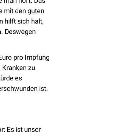
e man hört. Das
e mit den guten
ilft sich halt,
da. Deswegen
 Euro pro Impfung
d Kranken zu
würde es
verschwunden ist.
r: Es ist unser