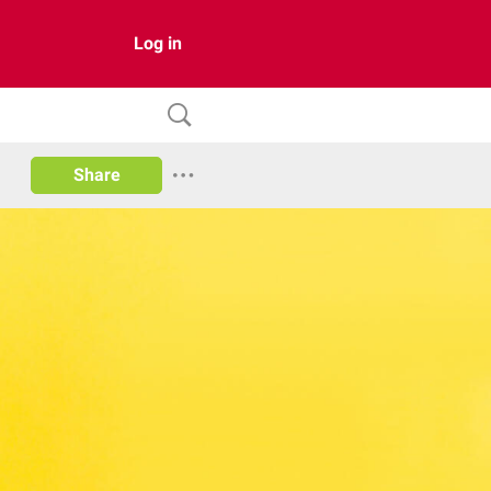
Log in
Share