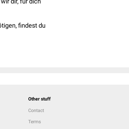
r dir, für dich
tigen, findest du
Other stuff
Contact
Terms