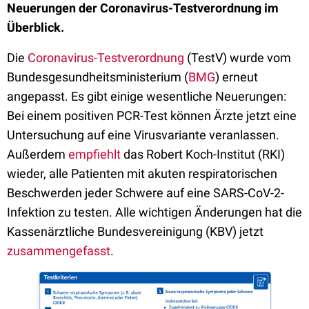
Neuerungen der Coronavirus-Testverordnung im
Überblick.
Die
Coronavirus-Testverordnung
(TestV) wurde vom
Bun­des­ge­sund­heits­mi­nis­ter­ium (
BMG
) erneut
angepasst. Es gibt einige wesentliche Neuerungen:
Bei einem positiven PCR-Test können Ärzte jetzt eine
Untersuchung auf eine Virusvariante veranlassen.
Außerdem
empfiehlt
das Robert Koch-Institut (RKI)
wieder, alle Patienten mit akuten respiratorischen
Beschwerden jeder Schwere auf eine SARS-CoV-2-
Infektion zu testen. Alle wichtigen Änderungen hat die
Kassenärztliche Bundesverei­nigung (KBV) jetzt
zusammengefasst
.