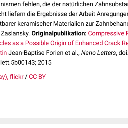
ismen fehlen, die der natürlichen Zahnsubstan
icht liefern die Ergebnisse der Arbeit Anregungen
tbarer keramischer Materialien zur Zahnbehand
t Zaslansky.
Originalpublikation:
Compressive Re
cles as a Possible Origin of Enhanced Crack Re
tin
Jean-Baptise Forien et al.;
Nano Letters
, doi
lett.5b00143; 2015
y), flickr
/
CC BY