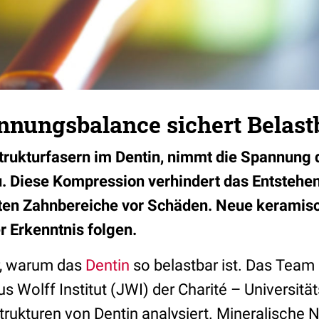
nnungsbalance sichert Belast
rukturfasern im Dentin, nimmt die Spannung 
u. Diese Kompression verhindert das Entstehe
sten Zahnbereiche vor Schäden. Neue keramis
r Erkenntnis folgen.
r, warum das
Dentin
so belastbar ist. Das Team
s Wolff Institut (JWI) der Charité – Universitä
rukturen von Dentin analysiert. Mineralische N