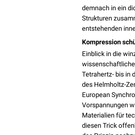
demnach in ein di
Strukturen zusamm
entstehenden inne
Kompression schü
Einblick in die wi
wissenschaftliche
Tetrahertz- bis i
des Helmholtz-Zen
European Synchrot
Vorspannungen wir
Materialien für t
diesen Trick offen