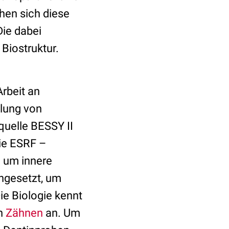
hen sich diese
Die dabei
Biostruktur.
Arbeit an
hlung von
quelle BESSY II
die ESRF –
n um innere
ngesetzt, um
ie Biologie kennt
en
Zähnen
an. Um