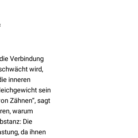
t
 die Verbindung
schwächt wird,
die inneren
leichgewicht sein
von Zähnen“, sagt
lären, warum
bstanz: Die
astung, da ihnen