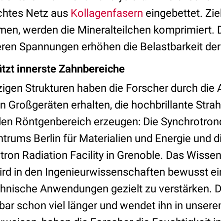
chtes Netz aus
Kollagenfasern
eingebettet. Zie
en, werden die Mineralteilchen komprimiert. 
ren Spannungen erhöhen die Belastbarkeit der 
tzt innerste Zahnbereiche
nzigen Strukturen haben die Forscher durch die 
n Großgeräten erhalten, die hochbrillante Stra
n den Röntgenbereich erzeugen: Die Synchrotron
trums Berlin für Materialien und Energie und 
ron Radiation Facility in Grenoble. Das Wisse
d in den Ingenieurwissenschaften bewusst ei
echnische Anwendungen gezielt zu verstärken. D
bar schon viel länger und wendet ihn in unser