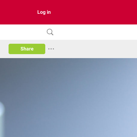
Log in
Share