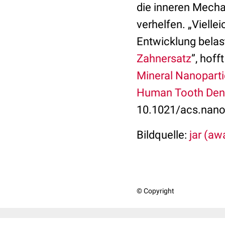
die inneren Mechan
verhelfen. „Vielle
Entwicklung belas
Zahnersatz
”, hoff
Mineral Nanoparti
Human Tooth Den
10.1021/acs.nano
Bildquelle:
jar (awa
© Copyright