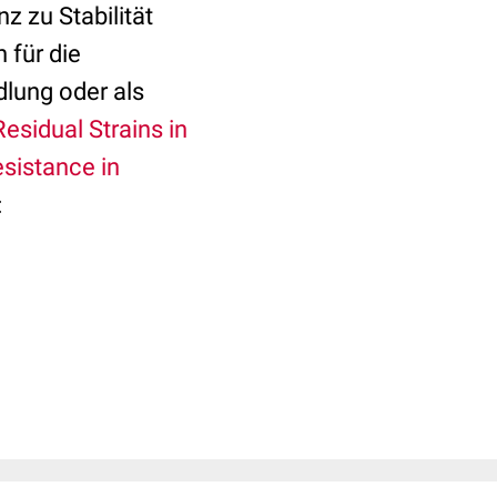
z zu Stabilität
 für die
lung oder als
sidual Strains in
sistance in
: