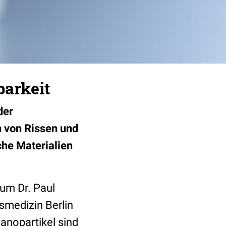
barkeit
der
n von Rissen und
che Materialien
 um Dr. Paul
tsmedizin Berlin
anopartikel sind