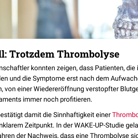
ll: Trotzdem Thrombolyse
chaftler konnten zeigen, dass Patienten, die 
den und die Symptome erst nach dem Aufwac
n, von einer Wiedereröffnung verstopfter Blutg
aments immer noch profitieren.
stätigt damit die Sinnhaftigkeit einer
Thrombo
unklarem Zeitpunkt. In der WAKE-UP-Studie gel
Jahren der Nachweis, dass eine Thrombolyse sic