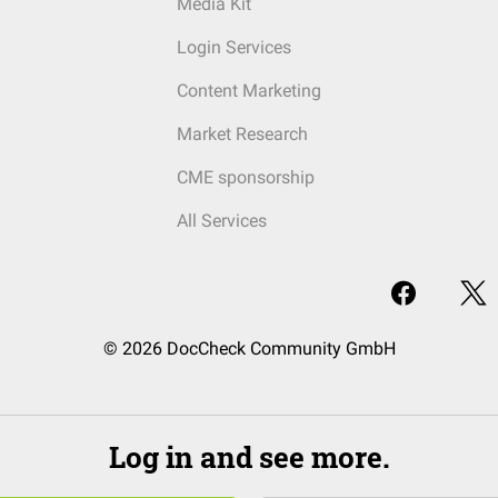
Media Kit
Login Services
Content Marketing
Market Research
CME sponsorship
All Services
© 2026 DocCheck Community GmbH
Log in and see more.