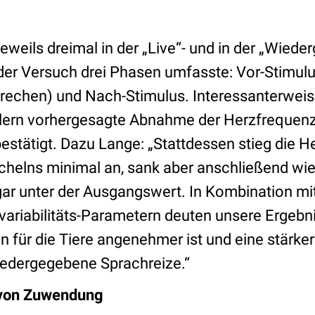
eweils dreimal in der „Live“- und in der „Wiede
eder Versuch drei Phasen umfasste: Vor-Stimulu
prechen) und Nach-Stimulus. Interessanterwei
lern vorhergesagte Abnahme der Herzfrequen
bestätigt. Dazu Lange: „Stattdessen stieg die 
chelns minimal an, sank aber anschließend wi
ar unter der Ausgangswert. In Kombination mit
ariabilitäts-Parametern deuten unsere Ergebni
n für die Tiere angenehmer ist und eine stärk
iedergegebene Sprachreize.“
 von Zuwendung