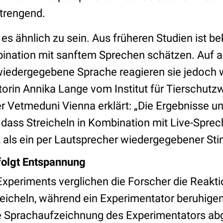
strengend.
es ähnlich zu sein. Aus früheren Studien ist be
mbination mit sanftem Sprechen schätzen. Au
wiedergegebene Sprache reagieren sie jedoch w
torin Annika Lange vom Institut für Tierschut
r Vetmeduni Vienna erklärt: „Die Ergebnisse un
 dass Streicheln in Kombination mit Live-Sprec
, als ein per Lautsprecher wiedergegebener St
folgt Entspannung
xperiments verglichen die Forscher die Reakt
reicheln, während ein Experimentator beruhigen
e Sprachaufzeichnung des Experimentators abg