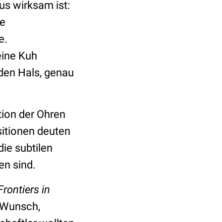
us wirksam ist:
de
e.
eine Kuh
 den Hals, genau
tion der Ohren
sitionen deuten
die subtilen
en sind.
Frontiers in
 Wunsch,