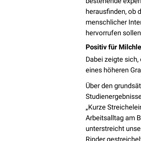
bestehende experi
herausfinden, ob 
menschlicher Inter
hervorrufen solle
Positiv für Milch
Dabei zeigte sich,
eines höheren Gra
Über den grundsät
Studienergebnisse
„Kurze Streichele
Arbeitsalltag am 
unterstreicht uns
Rinder gestreiche