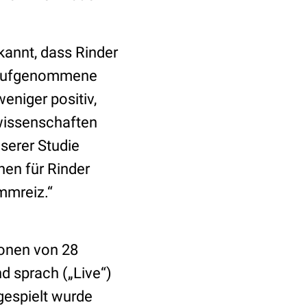
kannt, dass Rinder
f aufgenommene
eniger positiv,
zwissenschaften
serer Studie
hen für Rinder
immreiz.“
ionen von 28
d sprach („Live“)
espielt wurde