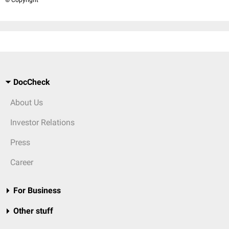
© Copyright
DocCheck
About Us
Investor Relations
Press
Career
For Business
Other stuff