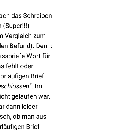
 mach das Schreiben
(Super!!!)
im Vergleich zum
den Befund). Denn:
assbriefe Wort für
s fehlt oder
orläufigen Brief
eschlossen“
. Im
nicht gelaufen war.
ar dann leider
isch, ob man aus
läufigen Brief