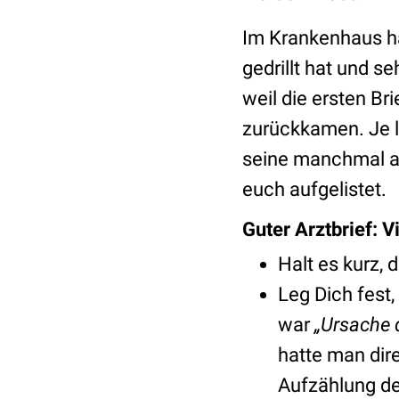
Im Krankenhaus hat
gedrillt hat und s
weil die ersten Br
zurückkamen. Je lä
seine manchmal au
euch aufgelistet.
Guter Arztbrief: 
Halt es kurz, 
Leg Dich fest,
war
„Ursache 
hatte man dir
Aufzählung de