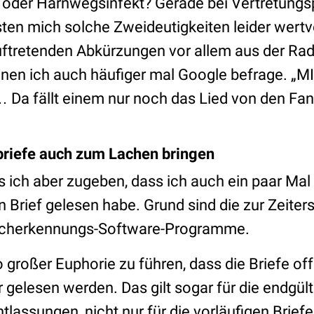
 oder Harnwegsinfekt? Gerade bei Vertretungs
en mich solche Zweideutigkeiten leider wertvo
ftretenden Abkürzungen vor allem aus der Rad
denen ich auch häufiger mal Google befrage. „M
… Da fällt einem nur noch das Lied von den Fan
riefe auch zum Lachen bringen
ss ich aber zugeben, dass ich auch ein paar M
 Brief gelesen habe. Grund sind die zur Zeiter
acherkennungs-Software-Programme.
 großer Euphorie zu führen, dass die Briefe of
gelesen werden. Das gilt sogar für die endgült
lassungen, nicht nur für die vorläufigen Briefe