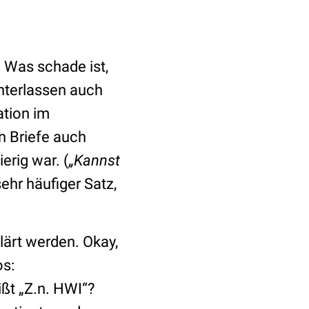
d. Was schade ist,
nterlassen auch
ation im
n Briefe auch
erig war. (
„Kannst
sehr häufiger Satz,
klärt werden. Okay,
os:
ßt „Z.n. HWI“?