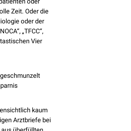
patienten oder
lle Zeit. Oder die
iologie oder der
INOCA“, „TFCC“,
tastischen Vier
al geschmunzelt
sparnis
fensichtlich kaum
igen Arztbriefe bei
 aus überfüllten