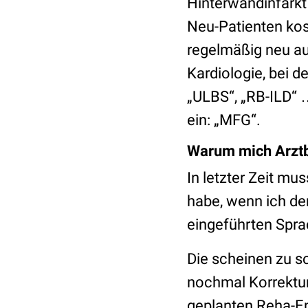
Hinterwandinfarkt
Neu-Patienten kost
regelmäßig neu au
Kardiologie, bei 
„ULBS“, „RB-ILD“ 
ein: „MFG“.
Warum mich Arztb
In letzter Zeit mu
habe, wenn ich den
eingeführten Spr
Die scheinen zu so
nochmal Korrektur 
geplanten Reha-Ent