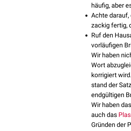
häufig, aber es
Achte darauf, 
zackig fertig
Ruf den Hausa
vorläufigen B
Wir haben nich
Wort abzuglei
korrigiert wir
stand der Sat
endgültigen Br
Wir haben das 
auch das
Pla
Gründen der Pl