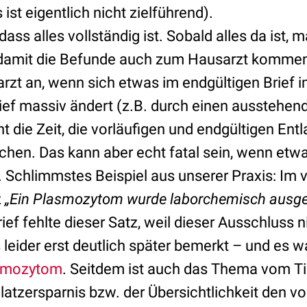
 ist eigentlich nicht zielführend).
dass alles vollständig ist. Sobald alles da ist,
, damit die Befunde auch zum Hausarzt kommen 
rzt an, wenn sich etwas im endgültigen Brief 
rief massiv ändert (z.B. durch einen ausstehen
t die Zeit, die vorläufigen und endgültigen Entl
chen. Das kann aber echt fatal sein, wenn etwa
d. Schlimmstes Beispiel aus unserer Praxis: Im v
z
„Ein
Plasmozytom
wurde laborchemisch ausg
ief fehlte dieser Satz, weil dieser Ausschluss 
leider erst deutlich später bemerkt – und es w
smozytom
. Seitdem ist auch das Thema vom T
atzersparnis bzw. der Übersichtlichkeit den vor