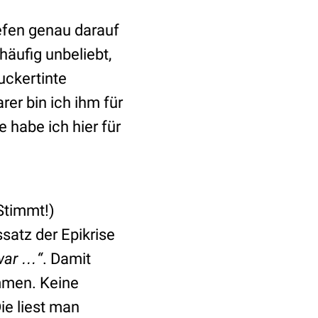
iefen genau darauf
häufig unbeliebt,
ruckertinte
rer bin ich ihm für
 habe ich hier für
(Stimmt!)
ssatz der Epikrise
 war …
“
. Damit
mmen. Keine
ie liest man