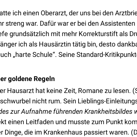
te ich einen Oberarzt, der uns bei den Arztbr
ehr streng war. Dafür war er bei den Assistenten 
iefe grundsätzlich mit mehr Korrekturstift als D
nger ich als Hausärztin tätig bin, desto dankba
ch „harte Schule“. Seine Standard-Kritikpunkte
Vier goldene Regeln
der Hausarzt hat keine Zeit, Romane zu lesen. 
 schwurbel nicht rum. Sein Lieblings-Einleitung
des zur Aufnahme führenden Krankheitsbildes
ekt einen Leitfaden und musste zum Punkt ko
r Dinge, die im Krankenhaus passiert waren. (D