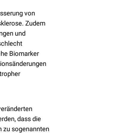
esserung von
sklerose. Zudem
ungen und
schlecht
sche Biomarker
ationsänderungen
tropher
veränderten
erden, dass die
en zu sogenannten