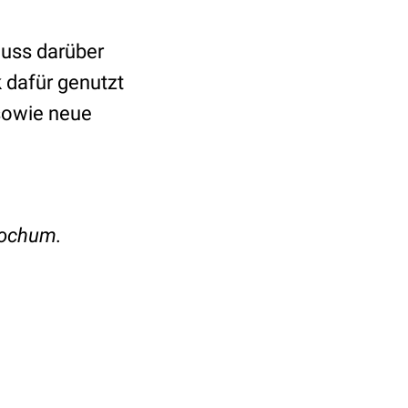
luss darüber
k dafür genutzt
 sowie neue
Bochum.