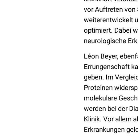
vor Auftreten von
weiterentwickelt 
optimiert. Dabei w
neurologische Er
Léon Beyer, ebenfa
Errungenschaft k
geben. Im Verglei
Proteinen widerspi
molekulare Gesche
werden bei der Di
Klinik. Vor allem 
Erkrankungen gelei