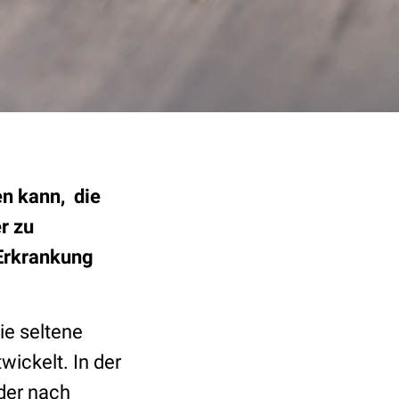
en kann, die
r zu
 Erkrankung
ie seltene
wickelt. In der
der nach