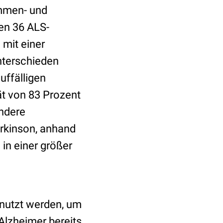
ammen- und
en 36 ALS-
mit einer
unterschieden
uffälligen
tät von 83 Prozent
andere
arkinson, anhand
in einer größer
enutzt werden, um
Alzheimer bereits