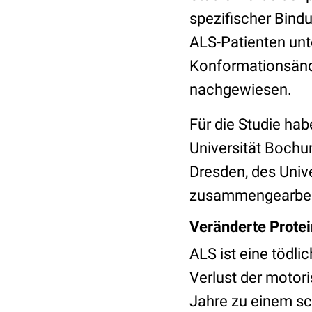
spezifischer Bin
ALS-Patienten unt
Konformationsänd
nachgewiesen.
Für die Studie hab
Universität Bochu
Dresden, des Univ
zusammengearbei
Veränderte Protei
ALS ist eine tödl
Verlust der motori
Jahre zu einem s