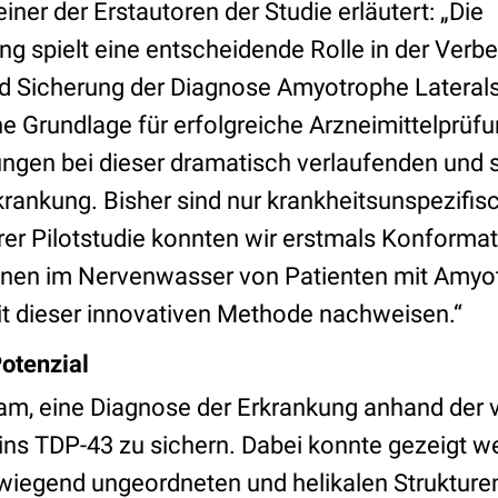
iner der Erstautoren der Studie erläutert: „Die
g spielt eine entscheidende Rolle in der Verb
d Sicherung der Diagnose Amyotrophe Lateral
ne Grundlage für erfolgreiche Arzneimittelprüf
ngen bei dieser dramatisch verlaufenden und 
rankung. Bisher sind nur krankheitsunspezifi
erer Pilotstudie konnten wir erstmals Konform
inen im Nervenwasser von Patienten mit Amyo
it dieser innovativen Methode nachweisen.“
Potenzial
m, eine Diagnose der Erkrankung anhand der 
ins TDP-43 zu sichern. Dabei konnte gezeigt w
wiegend ungeordneten und helikalen Struktur