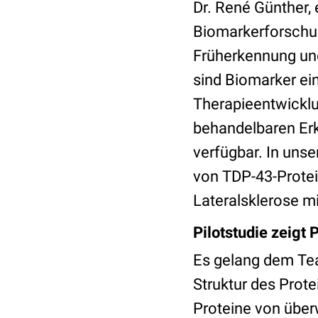
Dr. René Günther, e
Biomarkerforschun
Früherkennung un
sind Biomarker ei
Therapieentwicklu
behandelbaren Erk
verfügbar. In uns
von TDP-43-Prote
Lateralsklerose m
Pilotstudie zeigt 
Es gelang dem Tea
Struktur des Prote
Proteine von über