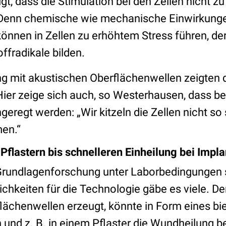
t, dass die Stimulation bei den Zellen nicht z
. Denn chemische wie mechanische Einwirkung
nnen in Zellen zu erhöhtem Stress führen, der 
ffradikale bilden.
ng mit akustischen Oberflächenwellen zeigten d
Hier zeige sich auch, so Westerhausen, dass be
geregt werden: „Wir kitzeln die Zellen nicht so s
en.“
Pflastern bis schnelleren Einheilung bei Impl
e Grundlagenforschung unter Laborbedingungen s
keiten für die Technologie gäbe es viele. Der 
lächenwellen erzeugt, könnte in Form eines b
 und z. B. in einem Pflaster die Wundheilung 