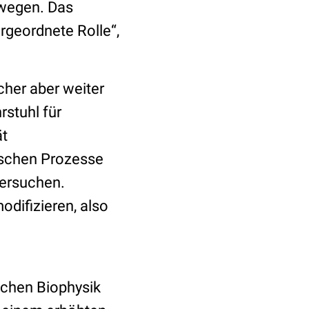
ewegen. Das
ergeordnete Rolle“,
scher aber weiter
stuhl für
ät
ischen Prozesse
tersuchen.
odifizieren, also
chen Biophysik