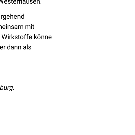
 Westerhausen.
bergehend
meinsam mit
e Wirkstoffe könne
er dann als
sburg.