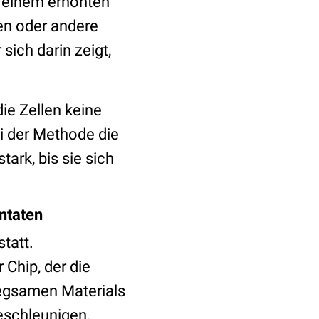
u einem erhöhten
en oder andere
sich darin zeigt,
ie Zellen keine
i der Methode die
tark, bis sie sich
antaten
tatt.
Chip, der die
iegsamen Materials
beschleunigen.