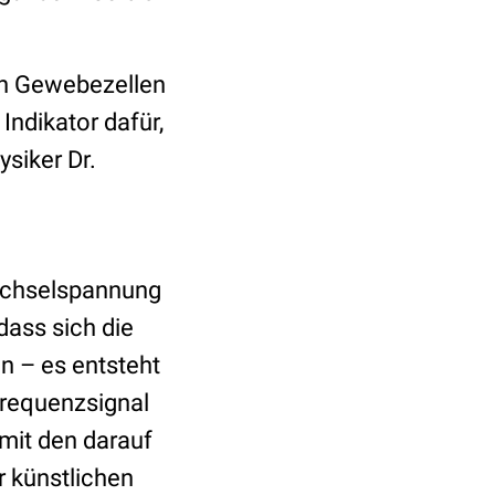
ren Gewebezellen
Indikator dafür,
ysiker Dr.
Wechselspannung
dass sich die
n – es entsteht
frequenzsignal
mit den darauf
r künstlichen