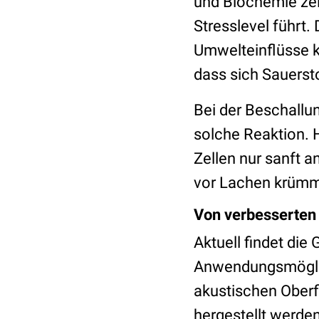
und Biochemie zeig
Stresslevel führt
Umwelteinflüsse kö
dass sich Sauersto
Bei der Beschallu
solche Reaktion. 
Zellen nur sanft an
vor Lachen krümm
Von verbesserten 
Aktuell findet di
Anwendungsmöglich
akustischen Oberf
hergestellt werden