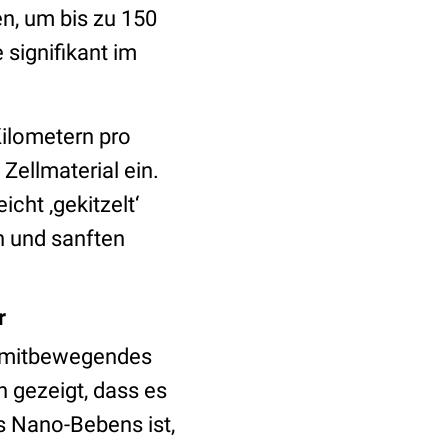
en, um bis zu 150
signifikant im
Kilometern pro
Zellmaterial ein.
cht ‚gekitzelt‘
en und sanften
r
h mitbewegendes
h gezeigt, dass es
 Nano-Bebens ist,