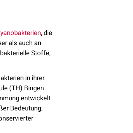
yanobakterien
, die
er als auch an
akterielle Stoffe,
kterien in ihrer
le (TH) Bingen
timmung entwickelt
oßer Bedeutung,
onservierter