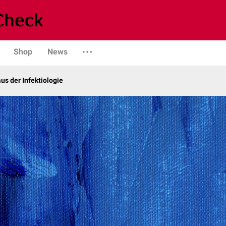
Shop
News
us der Infektiologie