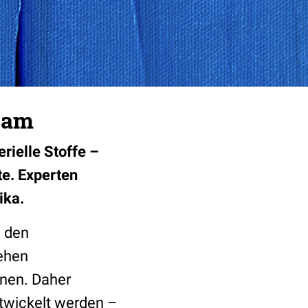
 kam
rielle Stoffe –
te. Experten
ika.
h den
tehen
nnen. Daher
twickelt werden –