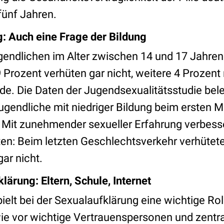
 fünf Jahren.
: Auch eine Frage der Bildung
gendlichen im Alter zwischen 14 und 17 Jahren
 Prozent verhüten gar nicht, weitere 4 Prozent 
e. Die Daten der Jugendsexualitätsstudie bel
Jugendliche mit niedriger Bildung beim ersten M
. Mit zunehmender sexueller Erfahrung verbess
en: Beim letzten Geschlechtsverkehr verhütete
ar nicht.
lärung: Eltern, Schule, Internet
ielt bei der Sexualaufklärung eine wichtige Roll
wie vor wichtige Vertrauenspersonen und zentr