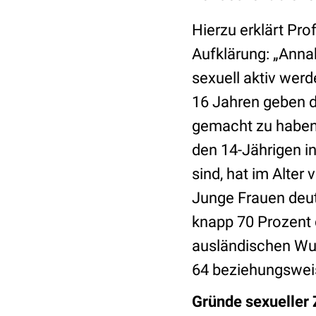
Hierzu erklärt Pro
Aufklärung: „Ann
sexuell aktiv werd
16 Jahren geben d
gemacht zu haben 
den 14-Jährigen i
sind, hat im Alter
Junge Frauen deut
knapp 70 Prozent d
ausländischen Wur
64 beziehungswei
Gründe sexueller 