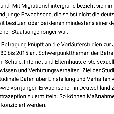
rund. Mit Migrationshintergrund bezieht sich i
nd junge Erwachsene, die selbst nicht die deut
t besitzen oder bei denen mindestens einer der
cher Staatsangehöriger war.
e Befragung knüpft an die Vorläuferstudien zur
980 bis 2015 an. Schwerpunktthemen der Befr
n Schule, Internet und Elternhaus, erste sexue
issen und Verhütungsverhalten. Ziel der Studie
itudinale Daten über Einstellung und Verhalten
sowie von jungen Erwachsenen in Deutschland 
ntrazeption zu ermitteln. So können Maßnahm
 konzipiert werden.