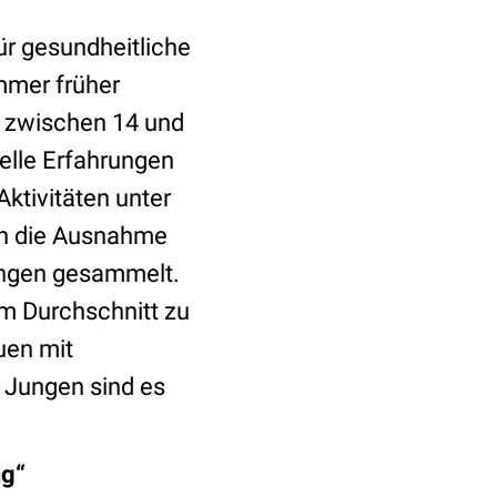
für gesundheitliche
mmer früher
er zwischen 14 und
elle Erfahrungen
ktivitäten unter
och die Ausnahme
rungen gesammelt.
m Durchschnitt zu
uen mit
n Jungen sind es
ng“