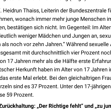
f. Heidrun Thaiss, Leiterin der Bundeszentrale 
ahmen, wonach immer mehr junge Menschen i
en, bestätigen sich nicht. Im Gegenteil: Im Alt
eutlich weniger Mädchen und Jungen an, sexu
als noch vor zehn Jahren.“ Während sexuelle A
nsgesamt mit durchschnittlich vier Prozent n
 von 17 Jahren mehr als die Hälfte erste Erfah
scher Herkunft haben im Alter von 17 Jahren i
as erste Mal erlebt. Bei den gleichaltrigen Fra
zeln sind es 37 Prozent. Unter den 17-jährige
se 59 Prozent.
Zurückhaltung: „Der Richtige fehlt“ und „zu ju