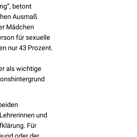
ng“, betont
lichen Ausmaß
der Mädchen
rson für sexuelle
en nur 43 Prozent.
r als wichtige
ionshintergrund
 beiden
 Lehrerinnen und
klärung. Für
eund oder der