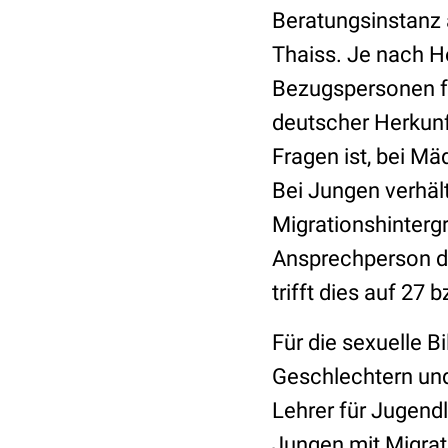
Beratungsinstanz 
Thaiss. Je nach H
Bezugspersonen fü
deutscher Herkunf
Fragen ist, bei M
Bei Jungen verhäl
Migrationshinterg
Ansprechperson de
trifft dies auf 27 
Für die sexuelle Bi
Geschlechtern und
Lehrer für Jugend
Jungen mit Migrat