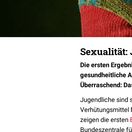
Sexualität
Die ersten Ergebn
gesundheitliche A
Überraschend: Da
Jugendliche sind 
Verhütungsmittel N
zeigen die ersten
Bundeszentrale fü