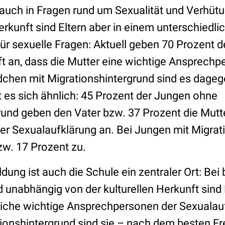
auch in Fragen rund um Sexualität und Verhütu
erkunft sind Eltern aber in einem unterschied
r sexuelle Fragen: Aktuell geben 70 Prozent 
t an, dass die Mutter eine wichtige Ansprechpe
ädchen mit Migrationshintergrund sind es dageg
t es sich ähnlich: 45 Prozent der Jungen ohne
rund geben den Vater bzw. 37 Prozent die Mutte
r Sexualaufklärung an. Bei Jungen mit Migrat
bzw. 17 Prozent zu.
ldung ist auch die Schule ein zentraler Ort: Bei
 unabhängig von der kulturellen Herkunft sind
liche wichtige Ansprechpersonen der Sexualauf
ionshintergrund sind sie – nach dem besten Fr