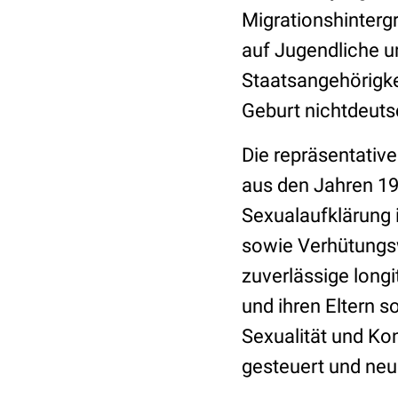
Migrationshinterg
auf Jugendliche u
Staatsangehörigkei
Geburt nichtdeuts
Die repräsentativ
aus den Jahren 1
Sexualaufklärung i
sowie Verhütungsw
zuverlässige long
und ihren Eltern 
Sexualität und Ko
gesteuert und neu