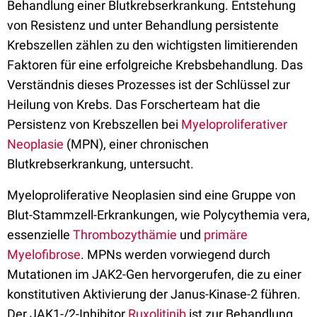
Behandlung einer Blutkrebserkrankung. Entstehung
von Resistenz und unter Behandlung persistente
Krebszellen zählen zu den wichtigsten limitierenden
Faktoren für eine erfolgreiche Krebsbehandlung. Das
Verständnis dieses Prozesses ist der Schlüssel zur
Heilung von Krebs. Das Forscherteam hat die
Persistenz von Krebszellen bei
Myeloproliferativer
Neoplasie
(MPN), einer chronischen
Blutkrebserkrankung, untersucht.
Myeloproliferative Neoplasien sind eine Gruppe von
Blut-Stammzell-Erkrankungen, wie Polycythemia vera,
essenzielle
Thrombozythämie
und
primäre
Myelofibrose
. MPNs werden vorwiegend durch
Mutationen im JAK2-Gen hervorgerufen, die zu einer
konstitutiven Aktivierung der Janus-Kinase-2 führen.
Der JAK1-/2-Inhibitor
Ruxolitinib
ist zur Behandlung