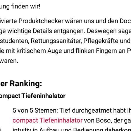
ung finden wir!
tivierte Produktchecker wären uns und den D
ge wichtige Details entgangen. Deswegen sag
nstudenten, Rettungssanitäter, Pflegekräfte und
ie mit kritischem Auge und flinken Fingern an 
 waren.
uer Ranking:
ompact Tiefeninhalator
5 von 5 Sternen: Tief durchgeatmet habt 
compact Tiefeninhalator
von Boso, der g
intuitiv in Aufbau und Bedienung daherko