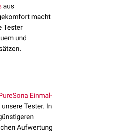
s
aus
agekomfort macht
e Tester
equem und
sätzen.
PureSona Einmal-
 unsere Tester. In
günstigeren
lichen Aufwertung