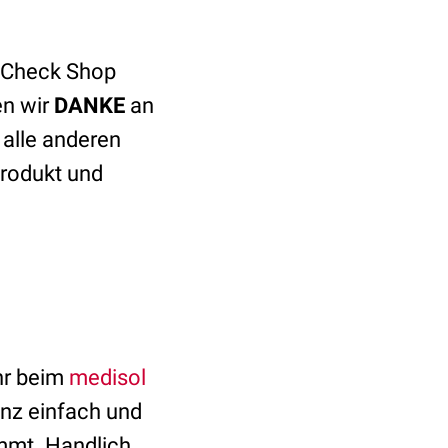
ocCheck Shop
en wir
DANKE
an
 alle anderen
Produkt und
ihr beim
medisol
anz einfach und
mmt. Handlich,