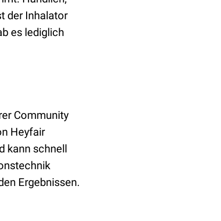
t der Inhalator
b es lediglich
erer Community
n Heyfair
nd kann schnell
ionstechnik
den Ergebnissen.