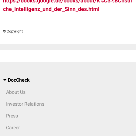
https://books.google.de/books/about/K%C3%BCnstli
che_Intelligenz_und_der_Sinn_des.html
© Copyright
DocCheck
About Us
Investor Relations
Press
Career