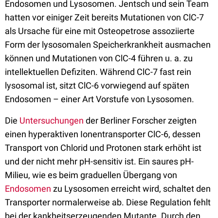
Endosomen und Lysosomen. Jentsch und sein Team
hatten vor einiger Zeit bereits Mutationen von ClC-7
als Ursache für eine mit Osteopetrose assoziierte
Form der lysosomalen Speicherkrankheit ausmachen
können und Mutationen von ClC-4 führen u. a. zu
intellektuellen Defiziten. Während ClC-7 fast rein
lysosomal ist, sitzt ClC-6 vorwiegend auf späten
Endosomen – einer Art Vorstufe von Lysosomen.
Die
Untersuchungen
der Berliner Forscher zeigten
einen hyperaktiven Ionentransporter ClC-6, dessen
Transport von Chlorid und Protonen stark erhöht ist
und der nicht mehr pH-sensitiv ist. Ein saures pH-
Milieu, wie es beim graduellen Übergang von
Endosomen
zu Lysosomen erreicht wird, schaltet den
Transporter normalerweise ab. Diese Regulation fehlt
bei der kankheitserzeugenden Mutante. Durch den